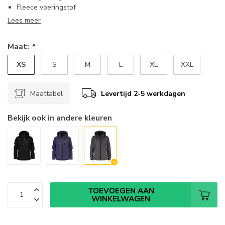
Fleece voeringstof
Lees meer
Maat:
*
XS
S
M
L
XL
XXL
Maattabel
Levertijd 2-5 werkdagen
Bekijk ook in andere kleuren
TOEVOEGEN AAN
WINKELWAGEN