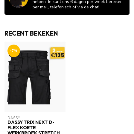
helpen. Je kunt ons 6 dagen per week bereiken
per mail, telefonisch of via de chat!
RECENT BEKEKEN
-7%
DASSY
DASSY TRIX NEXT D-
FLEX KORTE
WERKBROEK STRETCH