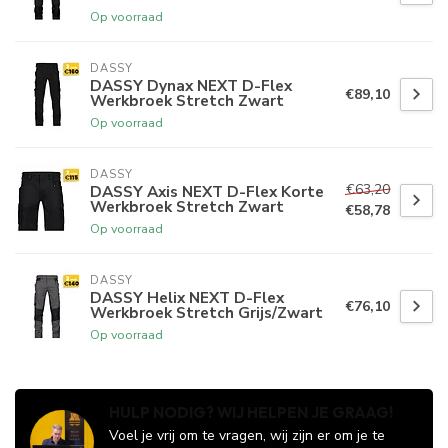
Op voorraad
DASSY
DASSY Dynax NEXT D-Flex
€89,10
Werkbroek Stretch Zwart
Op voorraad
DASSY
€63,20
DASSY Axis NEXT D-Flex Korte
Werkbroek Stretch Zwart
€58,78
Op voorraad
DASSY
DASSY Helix NEXT D-Flex
€76,10
Werkbroek Stretch Grijs/Zwart
Op voorraad
HULP NODIG? WIJ HELPEN JE GRAAG!
Voel je vrij om te vragen, wij zijn er om je te