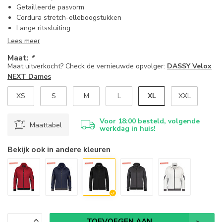
Getailleerde pasvorm
Cordura stretch-elleboogstukken
Lange ritssluiting
Lees meer
Maat:
*
Maat uitverkocht? Check de vernieuwde opvolger:
DASSY Velox
NEXT Dames
XL
XS
S
M
L
XXL
Voor 18:00 besteld, volgende
Maattabel
werkdag in huis!
Bekijk ook in andere kleuren
TOEVOEGEN AAN