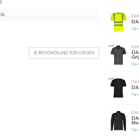
2
2XL
DA
DAS
Op 
DA
DA
JE BEOORDELING TOEVOEGEN
Gri
Op 
DA
DA
Op 
DA
DA
Mo
Op 