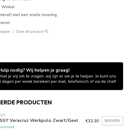
e Winkel
chteraf) met een snelle levering
neren
lijken
Deel dit product
Hulp nodig? Wij helpen je graag!
Voel je vrij om te vragen, wij zijn er om je te helpen. Je kunt ons
6 dagen per week bereiken per mail, telefonisch of via de chat!
EERDE PRODUCTEN
SSY
SSY Veracruz Werkpolo Zwart/Geel
€32,10
BEKIJKEN
voorraad