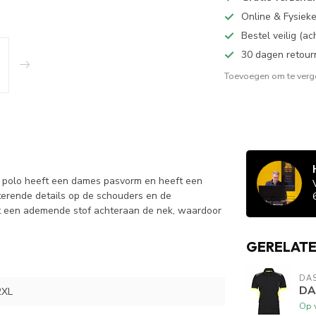
Online & Fysiek
Bestel veilig (a
30 dagen retour
Toevoegen om te verge
e polo heeft een dames pasvorm en heeft een
terende details op de schouders en de
ft een ademende stof achteraan de nek, waardoor
GERELAT
DA
DA
2XL
Op 