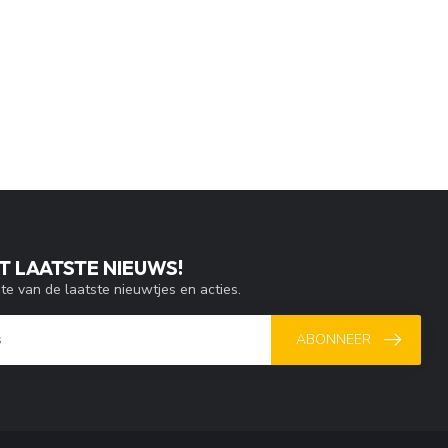
T LAATSTE NIEUWS!
gte van de laatste nieuwtjes en acties.
ABONNEER