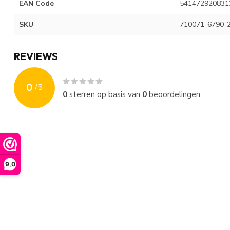
EAN Code
541472920831
SKU
710071-6790-
REVIEWS
0
/
5
0
sterren op basis van
0
beoordelingen
9,0