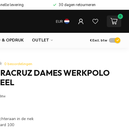
snelle levering
30 dagen retourneren
0
EUR
 & OPDRUK
OUTLET
€
Excl. btw
0 beoordelingen
ERACRUZ DAMES WERKPOLO
EEL
 btw
hteraan in de nek
ard 100