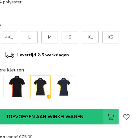
% polyester
*
4XL
L
M
S
XL
XS
Levertijd 2-5 werkdagen
ere kleuren
TOEVOEGEN AAN WINKELWAGEN
ing
vanaf
€75,00