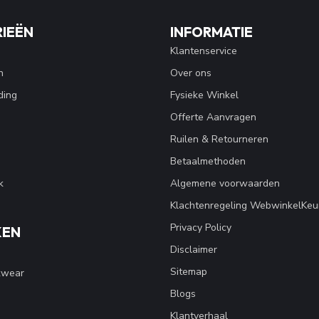
IEËN
INFORMATIE
Klantenservice
n
Over ons
ding
Fysieke Winkel
Offerte Aanvragen
Ruilen & Retourneren
Betaalmethoden
k
Algemene voorwaarden
Klachtenregeling WebwinkelKeu
Privacy Policy
KEN
Disclaimer
Sitemap
kwear
Blogs
Klantverhaal