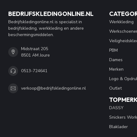
BEDRIJFSKLEDINGONLINE.NL
CATEGOR
Bedrijfskledingonline.nl is specialist in
Werkkleding
bedrijfskleding, werkkleding en andere
Werkschoene
beschermingsmiddelen.
Veiligheidskle
Midstraat 205
PBM
8501 AM Joure
Dames
Merken
0513-724641
Logo & Opdru
Outlet
verkoop@bedrijfskledingonline.nl
TOPMER
DASSY
Snickers Wor
Blaklader