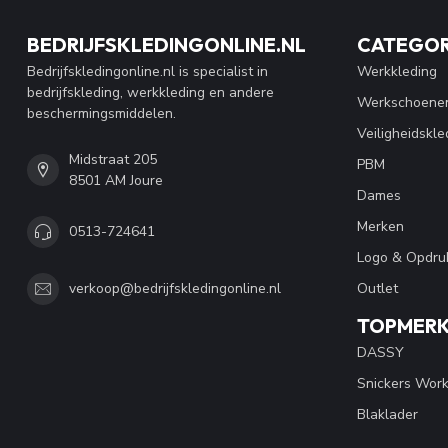
BEDRIJFSKLEDINGONLINE.NL
CATEGOR
Bedrijfskledingonline.nl is specialist in
Werkkleding
bedrijfskleding, werkkleding en andere
Werkschoene
beschermingsmiddelen.
Veiligheidskle
Midstraat 205
PBM
8501 AM Joure
Dames
Merken
0513-724641
Logo & Opdru
Outlet
verkoop@bedrijfskledingonline.nl
TOPMER
DASSY
Snickers Wor
Blaklader