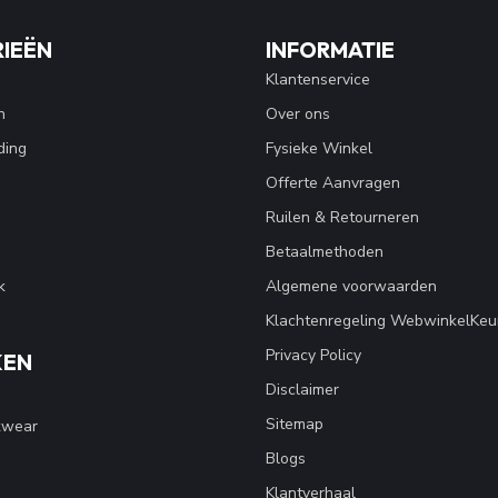
IEËN
INFORMATIE
Klantenservice
n
Over ons
ding
Fysieke Winkel
Offerte Aanvragen
Ruilen & Retourneren
Betaalmethoden
k
Algemene voorwaarden
Klachtenregeling WebwinkelKeu
Privacy Policy
KEN
Disclaimer
Sitemap
kwear
Blogs
Klantverhaal