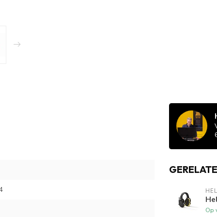
GERELAT
4
HE
He
Op 