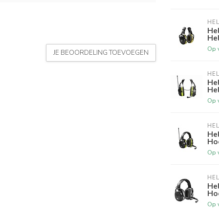
HE
He
He
Op 
JE BEOORDELING TOEVOEGEN
HE
He
He
Op 
HE
He
Ho
Op 
HE
He
Ho
Op 