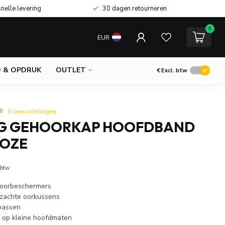
snelle levering
30 dagen retourneren
0
EUR
 & OPDRUK
OUTLET
€
Excl. btw
0 beoordelingen
G GEHOORKAP HOOFDBAND
ROZE
 btw
hoorbeschermers
 zachte oorkussens
 passen
 op kleine hoofdmaten