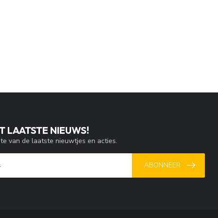
T LAATSTE NIEUWS!
gte van de laatste nieuwtjes en acties.
ABONNEER