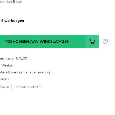
der dan 5 jaar
 3-6 werkdagen
TOEVOEGEN AAN WINKELWAGEN
ing
vanaf
€75,00
e Winkel
chteraf) met een snelle levering
neren
lijken
Deel dit product