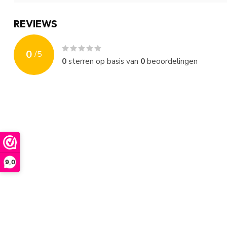
REVIEWS
0
/
5
0
sterren op basis van
0
beoordelingen
9,0