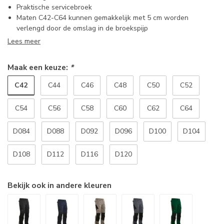
Praktische servicebroek
Maten C42-C64 kunnen gemakkelijk met 5 cm worden
verlengd door de omslag in de broekspijp
Lees meer
Maak een keuze:
*
C42
C44
C46
C48
C50
C52
C54
C56
C58
C60
C62
C64
D084
D088
D092
D096
D100
D104
D108
D112
D116
D120
Bekijk ook in andere kleuren