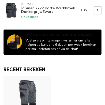
JOBMAN
Jobman 2722 Korte Werkbroek
€35,33
Donkergrijs/Zwart
Op voorraad
HULP NODIG? WIJ HELPEN JE GRAAG!
Voel je vrij om te vragen, wij zijn er om je te
helpen. Je kunt ons 6 dagen per week bereiken
per mail, telefonisch of via de chat!
RECENT BEKEKEN