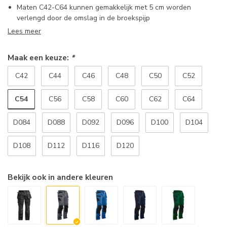
Maten C42-C64 kunnen gemakkelijk met 5 cm worden
verlengd door de omslag in de broekspijp
Lees meer
Maak een keuze:
*
C42
C44
C46
C48
C50
C52
C54
C56
C58
C60
C62
C64
D084
D088
D092
D096
D100
D104
D108
D112
D116
D120
Bekijk ook in andere kleuren