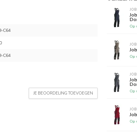
JO
Job
Do
Op 
9-C64
0
JO
Job
9-C64
Op 
JO
Job
Do
Op 
JE BEOORDELING TOEVOEGEN
JO
Jo
Op 