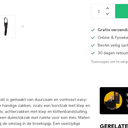
Gratis verzend
Online & Fysiek
Bestel veilig (a
30 dagen retour
Toevoegen om te verge
rall is gemaakt van duurzaam en vormvast easy-
de handige zakken, zoals een borstzak met klep en
ts, achterzakken met klep en klittenbandsluiting,
 een duimstokzak met ruimte voor een mes. Maten
de omslag in de broekspijp. Een veelzijdige
GERELAT