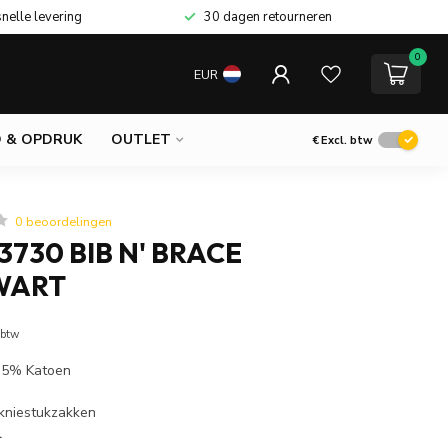
snelle levering
30 dagen retourneren
0
EUR
 & OPDRUK
OUTLET
€
Excl. btw
0 beoordelingen
730 BIB N' BRACE
WART
 btw
 35% Katoen
 kniestukzakken
l