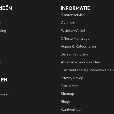
IEËN
INFORMATIE
Klantenservice
n
Over ons
ding
Fysieke Winkel
Offerte Aanvragen
Ruilen & Retourneren
Betaalmethoden
k
Algemene voorwaarden
Klachtenregeling WebwinkelKeu
Privacy Policy
KEN
Disclaimer
Sitemap
kwear
Blogs
Klantverhaal