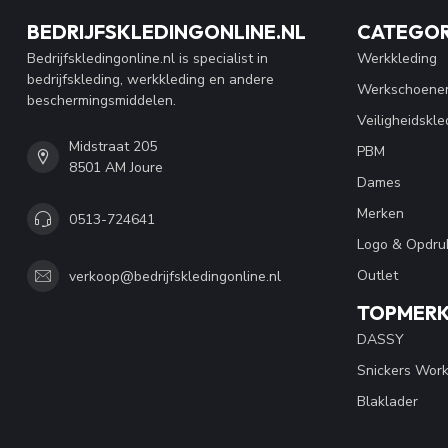
BEDRIJFSKLEDINGONLINE.NL
CATEGOR
Bedrijfskledingonline.nl is specialist in
Werkkleding
bedrijfskleding, werkkleding en andere
Werkschoene
beschermingsmiddelen.
Veiligheidskle
Midstraat 205
PBM
8501 AM Joure
Dames
Merken
0513-724641
Logo & Opdru
Outlet
verkoop@bedrijfskledingonline.nl
TOPMER
DASSY
Snickers Wor
Blaklader