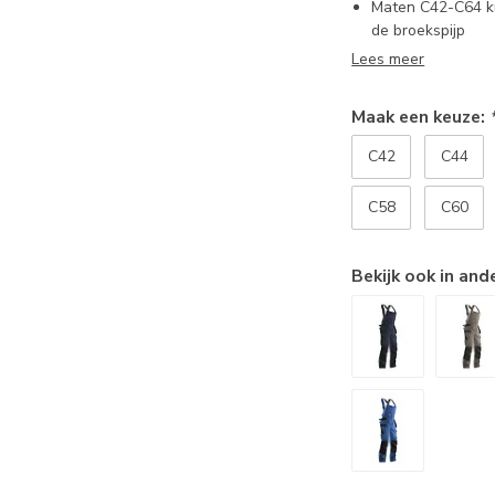
Maten C42-C64 ku
de broekspijp
Lees meer
Maak een keuze:
C42
C44
C58
C60
Bekijk ook in and