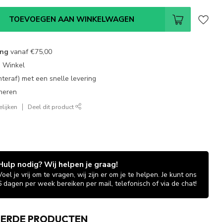
TOEVOEGEN AAN WINKELWAGEN
ing
vanaf
€75,00
e Winkel
chteraf) met een snelle levering
neren
lijken
Deel dit product
Hulp nodig? Wij helpen je graag!
Voel je vrij om te vragen, wij zijn er om je te helpen. Je kunt ons
6 dagen per week bereiken per mail, telefonisch of via de chat!
EERDE PRODUCTEN