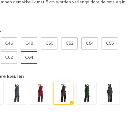
nnen gemakkelijk met 5 cm worden verlengd door de omslag in
*
C46
C48
C50
C52
C54
C56
C64
C62
ere kleuren