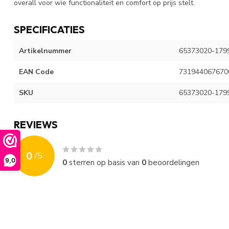
overall voor wie functionaliteit en comfort op prijs stelt.
SPECIFICATIES
Artikelnummer
65373020-179
EAN Code
731944067670
SKU
65373020-179
REVIEWS
0
/
5
9,0
0
sterren op basis van
0
beoordelingen