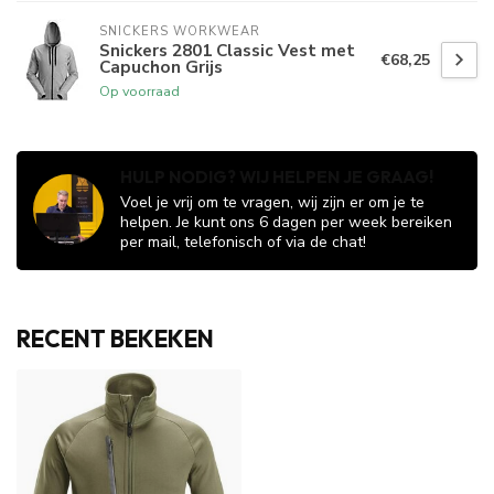
SNICKERS WORKWEAR
Snickers 2801 Classic Vest met
€68,25
Capuchon Grijs
Op voorraad
HULP NODIG? WIJ HELPEN JE GRAAG!
Voel je vrij om te vragen, wij zijn er om je te
helpen. Je kunt ons 6 dagen per week bereiken
per mail, telefonisch of via de chat!
RECENT BEKEKEN