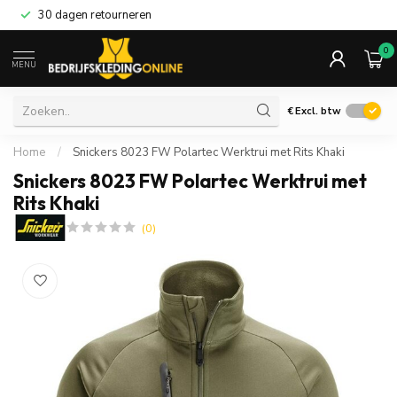
30 dagen retourneren
0
MENU
€
Excl. btw
Home
/
Snickers 8023 FW Polartec Werktrui met Rits Khaki
Snickers 8023 FW Polartec Werktrui met
Rits Khaki
(0)