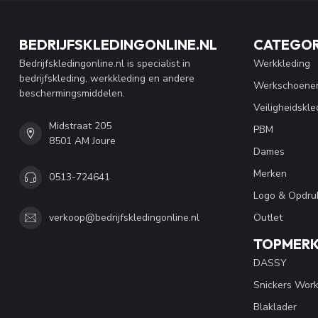
BEDRIJFSKLEDINGONLINE.NL
CATEGOR
Bedrijfskledingonline.nl is specialist in
Werkkleding
bedrijfskleding, werkkleding en andere
Werkschoene
beschermingsmiddelen.
Veiligheidskle
Midstraat 205
PBM
8501 AM Joure
Dames
Merken
0513-724641
Logo & Opdru
Outlet
verkoop@bedrijfskledingonline.nl
TOPMER
DASSY
Snickers Wor
Blaklader