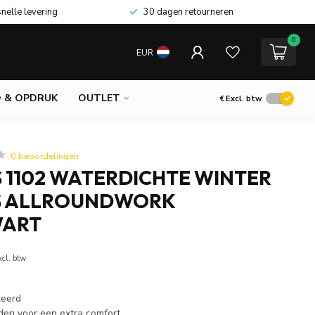
snelle levering
30 dagen retourneren
0
EUR
 & OPDRUK
OUTLET
€
Excl. btw
0 beoordelingen
 1102 WATERDICHTE WINTER
S ALLROUNDWORK
WART
xcl. btw
leerd
den voor een extra comfort