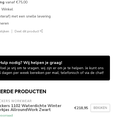
ing
vanaf
€75,00
e Winkel
chteraf) met een snelle levering
neren
lijken
Deel dit product
Hulp nodig? Wij helpen je graag!
Voel je vrij om te vragen, wij zijn er om je te helpen. Je kunt ons
6 dagen per week bereiken per mail, telefonisch of via de chat!
EERDE PRODUCTEN
ICKERS WORKWEAR
ickers 1102 Waterdichte Winter
€218,95
BEKIJKEN
rkjas AllroundWork Zwart
voorraad