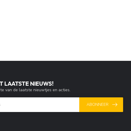
T LAATSTE NIEUWS!
gte van de laatste nieuwtjes en acties.
ABONNEER