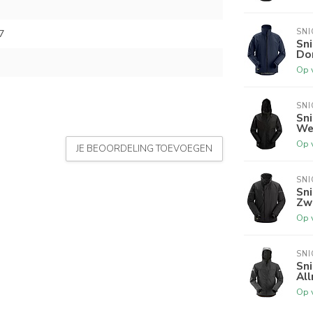
SN
7
Sni
Do
Op 
SN
Sni
We
Op 
JE BEOORDELING TOEVOEGEN
SN
Sn
Zw
Op 
SN
Sni
Al
Op 