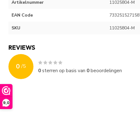
Artikelnummer
11025804-M
EAN Code
733251527158
SKU
11025804-M
REVIEWS
0
/
5
0
sterren op basis van
0
beoordelingen
9,0