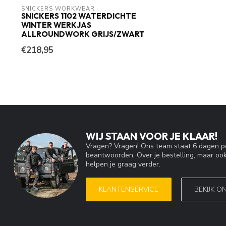
SNICKERS WORKWEAR
SNICKERS 1102 WATERDICHTE
WINTER WERKJAS
ALLROUNDWORK GRIJS/ZWART
€218,95
WIJ STAAN VOOR JE KLAAR!
Vragen? Vragen! Ons team staat 6 dagen pe
beantwoorden. Over je bestelling, maar ook
helpen je graag verder.
KLANTENSERVICE
BEKIJK O