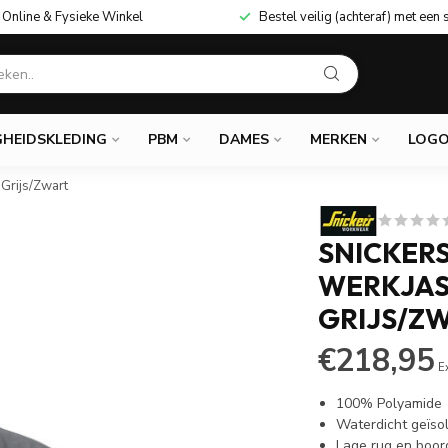
Online & Fysieke Winkel
Bestel veilig (achteraf) met een 
GHEIDSKLEDING
PBM
DAMES
MERKEN
LOGO
Grijs/Zwart
SNICKERS
WERKJA
GRIJS/Z
€218,95
E
100% Polyamide
Waterdicht geïso
Lage rug en boor