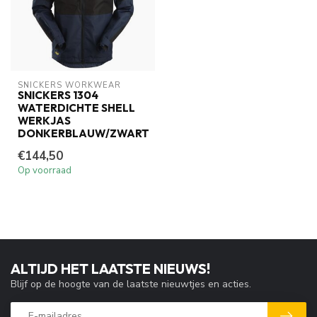
SNICKERS WORKWEAR
SNICKERS 1304
WATERDICHTE SHELL
WERKJAS
DONKERBLAUW/ZWART
€144,50
Op voorraad
ALTIJD HET LAATSTE NIEUWS!
Blijf op de hoogte van de laatste nieuwtjes en acties.