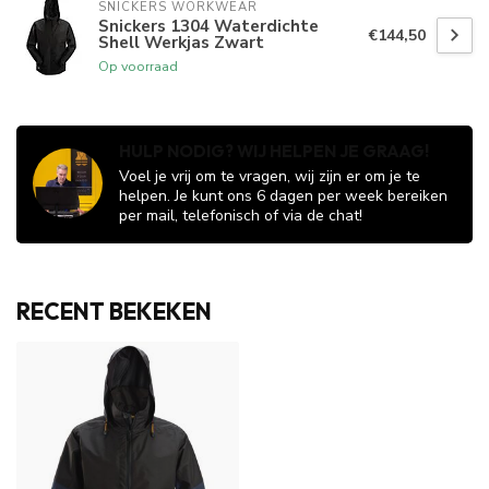
SNICKERS WORKWEAR
Snickers 1304 Waterdichte
€144,50
Shell Werkjas Zwart
Op voorraad
HULP NODIG? WIJ HELPEN JE GRAAG!
Voel je vrij om te vragen, wij zijn er om je te
helpen. Je kunt ons 6 dagen per week bereiken
per mail, telefonisch of via de chat!
RECENT BEKEKEN