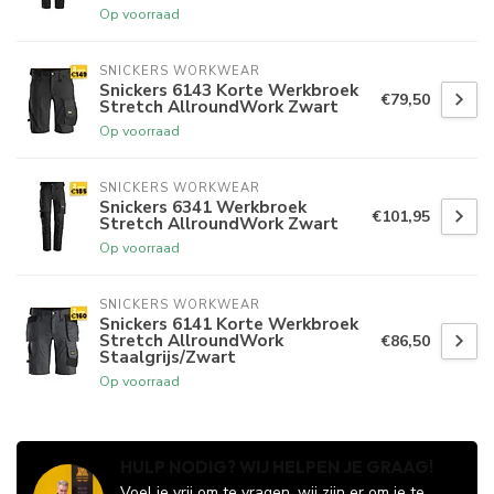
Op voorraad
SNICKERS WORKWEAR
Snickers 6143 Korte Werkbroek
€79,50
Stretch AllroundWork Zwart
Op voorraad
SNICKERS WORKWEAR
Snickers 6341 Werkbroek
€101,95
Stretch AllroundWork Zwart
Op voorraad
SNICKERS WORKWEAR
Snickers 6141 Korte Werkbroek
Stretch AllroundWork
€86,50
Staalgrijs/Zwart
Op voorraad
HULP NODIG? WIJ HELPEN JE GRAAG!
Voel je vrij om te vragen, wij zijn er om je te