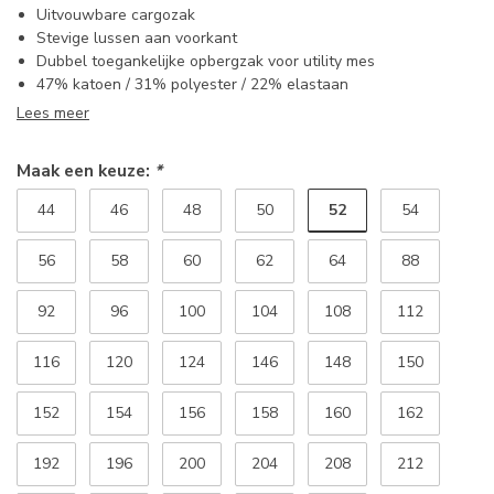
Uitvouwbare cargozak
Stevige lussen aan voorkant
Dubbel toegankelijke opbergzak voor utility mes
47% katoen / 31% polyester / 22% elastaan
Lees meer
Maak een keuze:
*
52
44
46
48
50
54
56
58
60
62
64
88
92
96
100
104
108
112
116
120
124
146
148
150
152
154
156
158
160
162
192
196
200
204
208
212