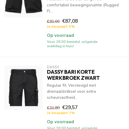
comfortabel bewegingsruimte (Rugged
Fl...
€87,08
€91,66
Je bespaart 5%
Op voorraad
Voor 18:00 besteld, volgende
werkdag in huis!
DASSY
DASSY BARI KORTE
WERKBROEK ZWART
Regular fit, Verstevigd met
drienaaldstiksel voor extra
scheurvastheid...
€29,57
€31,80
Je bespaart 7%
Op voorraad
Voor 18:00 besteld, volgende