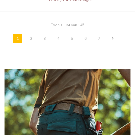
Toon
1
-
24
van 145
1
2
3
4
5
6
7