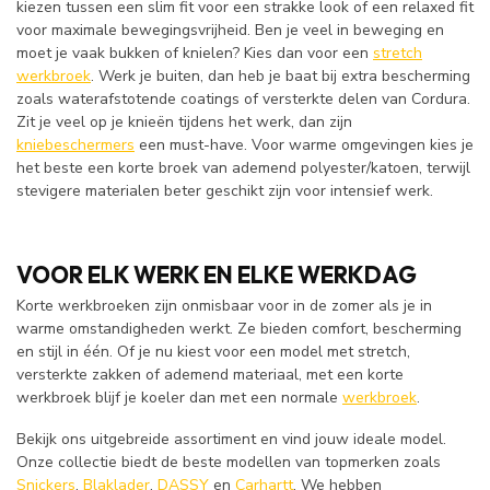
kiezen tussen een slim fit voor een strakke look of een relaxed fit
voor maximale bewegingsvrijheid. Ben je veel in beweging en
moet je vaak bukken of knielen? Kies dan voor een
stretch
werkbroek
. Werk je buiten, dan heb je baat bij extra bescherming
zoals waterafstotende coatings of versterkte delen van Cordura.
Zit je veel op je knieën tijdens het werk, dan zijn
kniebeschermers
een must-have. Voor warme omgevingen kies je
het beste een korte broek van ademend polyester/katoen, terwijl
stevigere materialen beter geschikt zijn voor intensief werk.
VOOR ELK WERK EN ELKE WERKDAG
Korte werkbroeken zijn onmisbaar voor in de zomer als je in
warme omstandigheden werkt. Ze bieden comfort, bescherming
en stijl in één. Of je nu kiest voor een model met stretch,
versterkte zakken of ademend materiaal, met een korte
werkbroek blijf je koeler dan met een normale
werkbroek
.
Bekijk ons uitgebreide assortiment en vind jouw ideale model.
Onze collectie biedt de beste modellen van topmerken zoals
Snickers
,
Blaklader
,
DASSY
en
Carhartt
. We hebben