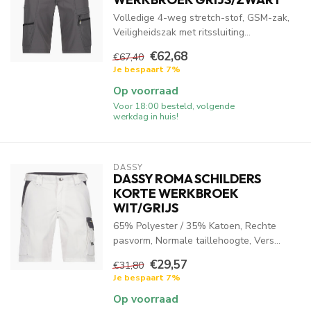
Volledige 4-weg stretch-stof, GSM-zak,
Veiligheidszak met ritssluiting...
€62,68
€67,40
Je bespaart 7%
Op voorraad
Voor 18:00 besteld, volgende
werkdag in huis!
DASSY
DASSY ROMA SCHILDERS
KORTE WERKBROEK
WIT/GRIJS
65% Polyester / 35% Katoen, Rechte
pasvorm, Normale taillehoogte, Vers...
€29,57
€31,80
Je bespaart 7%
Op voorraad