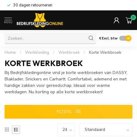
Gratis verzending
vanaf
€75,00
0
MENU
€
Excl. btw
Home
/
Werkkleding
/
Werkbroek
/
Korte Werkbroek
KORTE WERKBROEK
Bij Bedrijfskledingonline vind je korte werkbroeken van DASSY,
Blaklader, Snickers en Carhartt. Comfortabel, ademend en met
handige zakken voor gereedschap. Ideaal voor warme
werkdagen. Nu korting op alle korte werkbroeken!
FILTERS