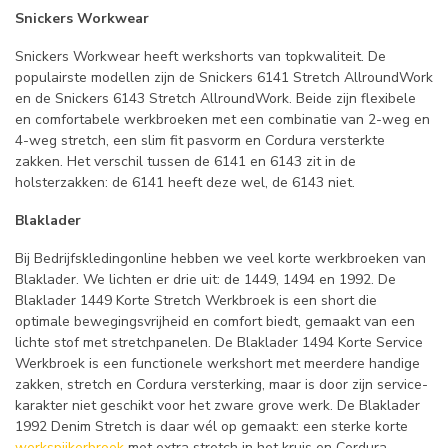
Snickers Workwear
Snickers Workwear heeft werkshorts van topkwaliteit. De
populairste modellen zijn de Snickers 6141 Stretch AllroundWork
en de Snickers 6143 Stretch AllroundWork. Beide zijn flexibele
en comfortabele werkbroeken met een combinatie van 2-weg en
4-weg stretch, een slim fit pasvorm en Cordura versterkte
zakken. Het verschil tussen de 6141 en 6143 zit in de
holsterzakken: de 6141 heeft deze wel, de 6143 niet.
Blaklader
Bij Bedrijfskledingonline hebben we veel korte werkbroeken van
Blaklader. We lichten er drie uit: de 1449, 1494 en 1992. De
Blaklader 1449 Korte Stretch Werkbroek is een short die
optimale bewegingsvrijheid en comfort biedt, gemaakt van een
lichte stof met stretchpanelen. De Blaklader 1494 Korte Service
Werkbroek is een functionele werkshort met meerdere handige
zakken, stretch en Cordura versterking, maar is door zijn service-
karakter niet geschikt voor het zware grove werk. De Blaklader
1992 Denim Stretch is daar wél op gemaakt: een sterke korte
werkspijkerbroek
met extra stretch in het kruis en Cordura