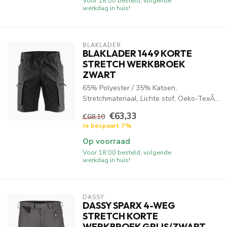
Voor 18:00 besteld, volgende
werkdag in huis!
BLAKLADER
BLAKLADER 1449 KORTE
STRETCH WERKBROEK
ZWART
65% Polyester / 35% Katoen,
Stretchmateriaal, Lichte stof, Oeko-TexÃ...
€63,33
€68,10
Je bespaart 7%
Op voorraad
Voor 18:00 besteld, volgende
werkdag in huis!
DASSY
DASSY SPARX 4-WEG
STRETCH KORTE
WERKBROEK GRIJS/ZWART