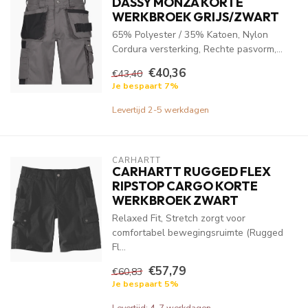
DASSY MONZA KORTE
WERKBROEK GRIJS/ZWART
65% Polyester / 35% Katoen, Nylon
Cordura versterking, Rechte pasvorm,...
€40,36
€43,40
Je bespaart 7%
Levertijd 2-5 werkdagen
CARHARTT
CARHARTT RUGGED FLEX
RIPSTOP CARGO KORTE
WERKBROEK ZWART
Relaxed Fit, Stretch zorgt voor
comfortabel bewegingsruimte (Rugged
Fl...
€57,79
€60,83
Je bespaart 5%
Levertijd: 4-7 werkdagen