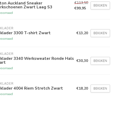
€113,50
xton Auckland Sneaker
BEKIJKEN
rkschoenen Zwart Laag S3
€99,95
voorraad
AKLADER
klader 3300 T-shirt Zwart
€13,20
BEKIJKEN
voorraad
AKLADER
aklader 3340 Werksweater Ronde Hals
€30,30
BEKIJKEN
art
voorraad
AKLADER
aklader 4004 Riem Stretch Zwart
€18,20
BEKIJKEN
voorraad