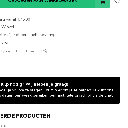
TOEVOEGEN AAN WINKELWAGEN
ing
vanaf
€75,00
e Winkel
chteraf) met een snelle levering
neren
lijken
Deel dit product
Hulp nodig? Wij helpen je graag!
Voel je vrij om te vragen, wij zijn er om je te helpen. Je kunt ons
6 dagen per week bereiken per mail, telefonisch of via de chat!
EERDE PRODUCTEN
TON