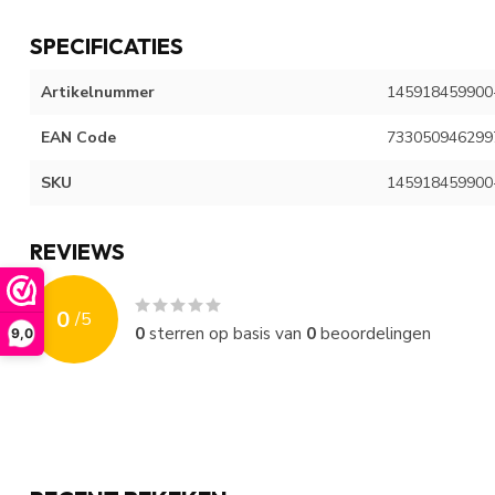
SPECIFICATIES
Artikelnummer
145918459900
EAN Code
733050946299
SKU
145918459900
REVIEWS
0
/
5
0
sterren op basis van
0
beoordelingen
9,0