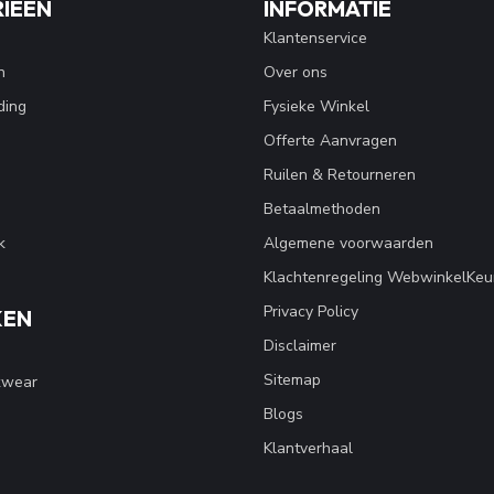
IEËN
INFORMATIE
Klantenservice
n
Over ons
ding
Fysieke Winkel
Offerte Aanvragen
Ruilen & Retourneren
Betaalmethoden
k
Algemene voorwaarden
Klachtenregeling WebwinkelKeu
Privacy Policy
KEN
Disclaimer
Sitemap
kwear
Blogs
Klantverhaal