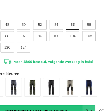
56
48
50
52
54
58
88
92
96
100
104
108
120
124
Voor 18:00 besteld, volgende werkdag in huis!
ere kleuren