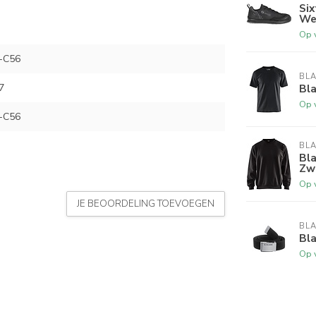
Si
We
Op 
-C56
BL
Bla
7
Op 
-C56
BL
Bl
Zw
Op 
JE BEOORDELING TOEVOEGEN
BL
Bl
Op 