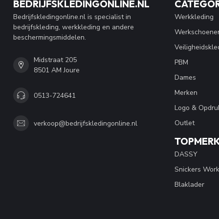
BEDRIJFSKLEDINGONLINE.NL
CATEGOR
Bedrijfskledingonline.nl is specialist in
Werkkleding
bedrijfskleding, werkkleding en andere
Werkschoene
beschermingsmiddelen.
Veiligheidskle
Midstraat 205
PBM
8501 AM Joure
Dames
Merken
0513-724641
Logo & Opdru
Outlet
verkoop@bedrijfskledingonline.nl
TOPMER
DASSY
Snickers Wor
Blaklader