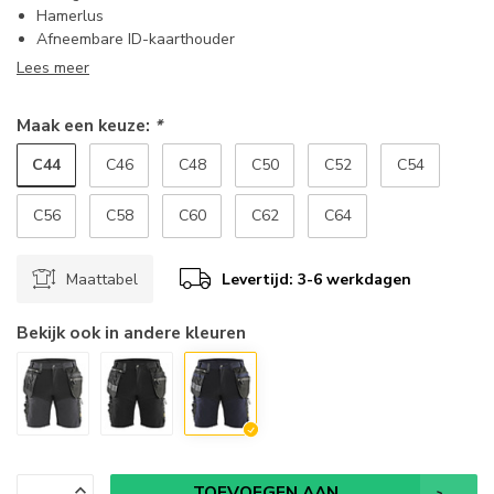
Hamerlus
Afneembare ID-kaarthouder
Lees meer
Maak een keuze:
*
C44
C46
C48
C50
C52
C54
C56
C58
C60
C62
C64
Maattabel
Levertijd: 3-6 werkdagen
Bekijk ook in andere kleuren
TOEVOEGEN AAN