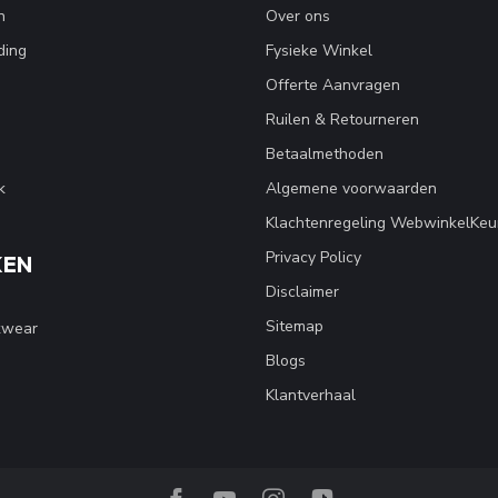
n
Over ons
ding
Fysieke Winkel
Offerte Aanvragen
Ruilen & Retourneren
Betaalmethoden
k
Algemene voorwaarden
Klachtenregeling WebwinkelKeu
Privacy Policy
KEN
Disclaimer
Sitemap
kwear
Blogs
Klantverhaal