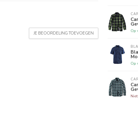
CA
Ca
Gev
Op 
JE BEOORDELING TOEVOEGEN
BL
Bl
Mo
Op 
CA
Ca
Gev
Nie