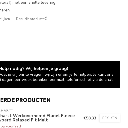
chteraf) met een snelle levering
neren
lijken
Deel dit product
Hulp nodig? Wij helpen je graag!
Voel je vrij om te vragen, wij zijn er om je te helpen. Je kunt ons
6 dagen per week bereiken per mail, telefonisch of via de chat!
EERDE PRODUCTEN
RHARTT
rhartt Werkoverhemd Flanel Fleece
€58,33
BEKIJKEN
oerd Relaxed Fit Malt
t op voorraad