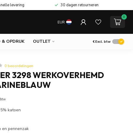
snelle levering
30 dagen retourneren
0
EUR
 & OPDRUK
OUTLET
€
Excl. btw
0 beoordelingen
ER 3298 WERKOVERHEMD
ARINEBLAUW
 btw
 35% katoen
n
p en pennenzak