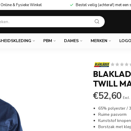
Online & Fysieke Winkel
Bestel veilig (achteraf) met een 
GHEIDSKLEDING
PBM
DAMES
MERKEN
LOGO
BLAKLAD
TWILL M
€52,60
Excl.
65% polyester /
Ruime pasvorm
Kunststof knope
Borstzak met kle