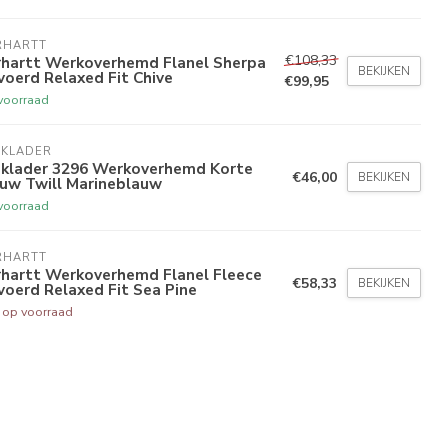
RHARTT
€108,33
rhartt Werkoverhemd Flanel Sherpa
BEKIJKEN
oerd Relaxed Fit Chive
€99,95
voorraad
AKLADER
aklader 3296 Werkoverhemd Korte
€46,00
BEKIJKEN
uw Twill Marineblauw
voorraad
RHARTT
rhartt Werkoverhemd Flanel Fleece
€58,33
BEKIJKEN
oerd Relaxed Fit Sea Pine
t op voorraad