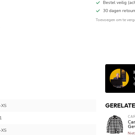
Bestel veilig (a
30 dagen retour
Toevoegen om te verge
GERELAT
-XS
CA
1
Ca
Gev
-XS
Nie