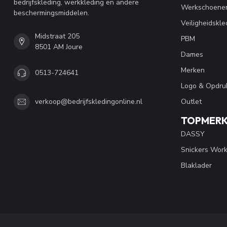
bedrijfskleding, werkkleding en andere
Werkschoene
beschermingsmiddelen.
Veiligheidskle
Midstraat 205
PBM
8501 AM Joure
Dames
Merken
0513-724641
Logo & Opdru
Outlet
verkoop@bedrijfskledingonline.nl
TOPMER
DASSY
Snickers Wor
Blaklader