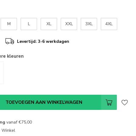
M
L
XL
XXL
3XL
4XL
Levertijd: 3-6 werkdagen
ere kleuren
TOEVOEGEN AAN WINKELWAGEN
ing
vanaf
€75,00
e Winkel