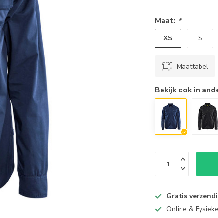
Maat:
*
XS
S
Maattabel
Bekijk ook in and
Gratis verzend
Online & Fysiek