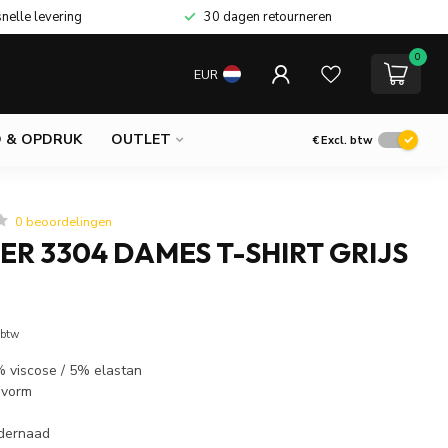
snelle levering
30 dagen retourneren
0
EUR
 & OPDRUK
OUTLET
€
Excl. btw
0 beoordelingen
R 3304 DAMES T-SHIRT GRIJS
 btw
 viscose / 5% elastan
svorm
udernaad