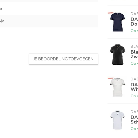
5
DA
DA
-M
Do
Op 
BL
Bl
Zw
JE BEOORDELING TOEVOEGEN
Op 
DA
DA
Wit
Op 
DA
DA
Sch
Op 