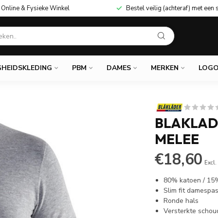
Online & Fysieke Winkel
Bestel veilig (achteraf) met een 
GHEIDSKLEDING
PBM
DAMES
MERKEN
LOGO
BLAKLADE
MELEE
€18,60
Excl.
80% katoen / 15%
Slim fit damespa
Ronde hals
Versterkte scho