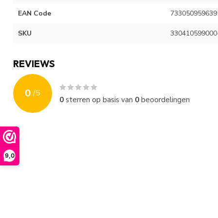
EAN Code
733050959639
SKU
330410599000
REVIEWS
0
/
5
0
sterren op basis van
0
beoordelingen
9,0