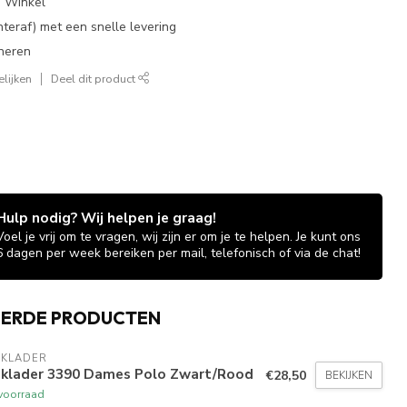
e Winkel
chteraf) met een snelle levering
neren
lijken
Deel dit product
Hulp nodig? Wij helpen je graag!
Voel je vrij om te vragen, wij zijn er om je te helpen. Je kunt ons
6 dagen per week bereiken per mail, telefonisch of via de chat!
EERDE PRODUCTEN
AKLADER
aklader 3390 Dames Polo Zwart/Rood
€28,50
BEKIJKEN
voorraad