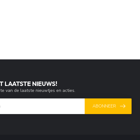
T LAATSTE NIEUWS!
gte van de laatste nieuwtjes en acties.
ABONNEER