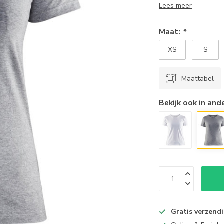
Lees meer
Maat:
*
XS
S
Maattabel
Bekijk ook in and
Gratis verzend