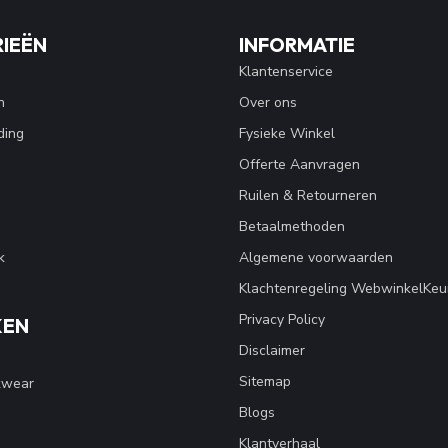
IEËN
INFORMATIE
Klantenservice
n
Over ons
ding
Fysieke Winkel
Offerte Aanvragen
Ruilen & Retourneren
Betaalmethoden
k
Algemene voorwaarden
Klachtenregeling WebwinkelKeu
Privacy Policy
KEN
Disclaimer
Sitemap
kwear
Blogs
Klantverhaal