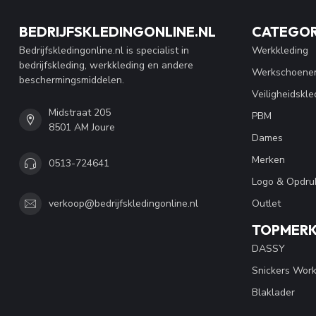
BEDRIJFSKLEDINGONLINE.NL
CATEGOR
Bedrijfskledingonline.nl is specialist in
Werkkleding
bedrijfskleding, werkkleding en andere
Werkschoene
beschermingsmiddelen.
Veiligheidskle
Midstraat 205
PBM
8501 AM Joure
Dames
Merken
0513-724641
Logo & Opdru
Outlet
verkoop@bedrijfskledingonline.nl
TOPMER
DASSY
Snickers Wor
Blaklader