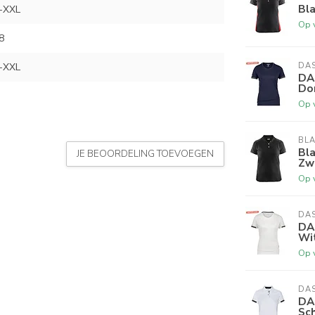
Bl
-XXL
Op 
8
-XXL
DA
DA
Do
Op 
BL
Bl
JE BEOORDELING TOEVOEGEN
Zw
Op 
DA
DA
Wit
Op 
DA
DA
Sch