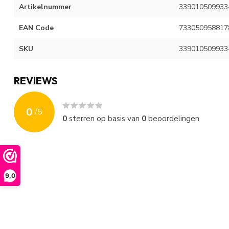
Artikelnummer
339010509933
EAN Code
733050958817
SKU
339010509933
REVIEWS
0
/
5
0
sterren op basis van
0
beoordelingen
9,0