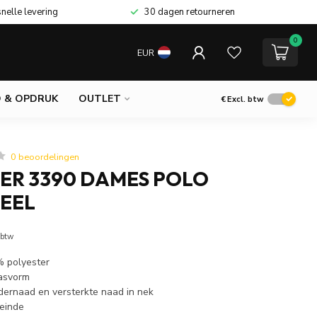
snelle levering
30 dagen retourneren
0
EUR
 & OPDRUK
OUTLET
€
Excl. btw
0 beoordelingen
ER 3390 DAMES POLO
EEL
 btw
% polyester
asvorm
dernaad en versterkte naad in nek
einde