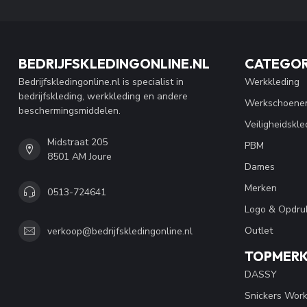
BEDRIJFSKLEDINGONLINE.NL
CATEGOR
Bedrijfskledingonline.nl is specialist in
Werkkleding
bedrijfskleding, werkkleding en andere
Werkschoene
beschermingsmiddelen.
Veiligheidskle
Midstraat 205
PBM
8501 AM Joure
Dames
Merken
0513-724641
Logo & Opdru
Outlet
verkoop@bedrijfskledingonline.nl
TOPMER
DASSY
Snickers Wor