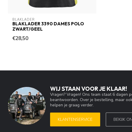
BLAKLADER
BLAKLADER 3390 DAMES POLO
ZWART/GEEL
€28,50
WIJ STAAN VOOR JE KLAAR!
Vragen? Vragen! Ons team staat 6 dagen pe
beantwoorden. Over je bestelling, maar ook
helpen je graag verder.
KLANTENSERVICE
BEKIJK O