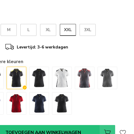
XXL
M
L
XL
3XL
Levertijd: 3-6 werkdagen
ere kleuren
TOEVOEGEN AAN WINKELWAGEN