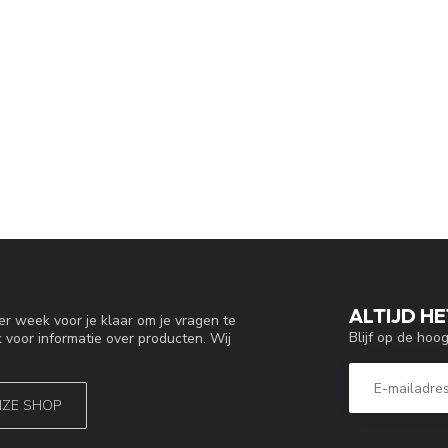
ALTIJD HE
r week voor je klaar om je vragen te
Blijf op de hoo
 voor informatie over producten. Wij
NZE SHOP