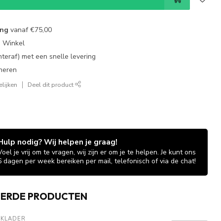
ing
vanaf
€75,00
e Winkel
chteraf) met een snelle levering
neren
lijken
Deel dit product
Hulp nodig? Wij helpen je graag!
Voel je vrij om te vragen, wij zijn er om je te helpen. Je kunt ons
6 dagen per week bereiken per mail, telefonisch of via de chat!
EERDE PRODUCTEN
AKLADER