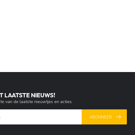
T LAATSTE NIEUWS!
gte van de laatste nieuwtjes en acties.
ABONNEER