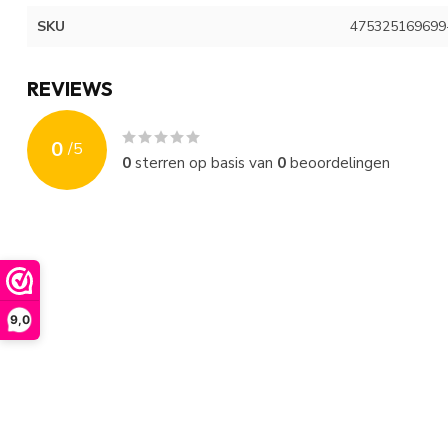
SKU
475325169699
REVIEWS
0
/
5
0
sterren op basis van
0
beoordelingen
9,0