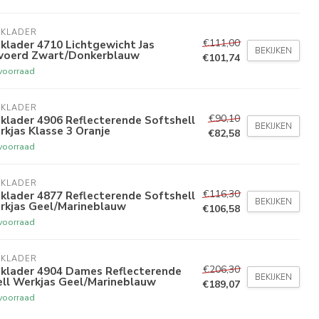
AKLADER
€111,00
klader 4710 Lichtgewicht Jas
BEKIJKEN
voerd Zwart/Donkerblauw
€101,74
voorraad
AKLADER
€90,10
klader 4906 Reflecterende Softshell
BEKIJKEN
kjas Klasse 3 Oranje
€82,58
voorraad
AKLADER
€116,30
klader 4877 Reflecterende Softshell
BEKIJKEN
rkjas Geel/Marineblauw
€106,58
voorraad
AKLADER
€206,30
aklader 4904 Dames Reflecterende
BEKIJKEN
ell Werkjas Geel/Marineblauw
€189,07
voorraad