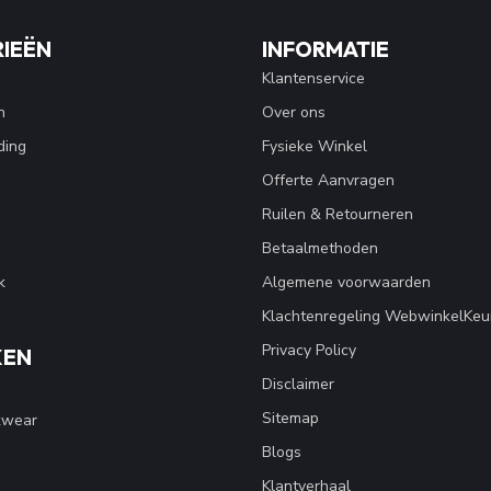
IEËN
INFORMATIE
Klantenservice
n
Over ons
ding
Fysieke Winkel
Offerte Aanvragen
Ruilen & Retourneren
Betaalmethoden
k
Algemene voorwaarden
Klachtenregeling WebwinkelKeu
Privacy Policy
KEN
Disclaimer
Sitemap
kwear
Blogs
Klantverhaal