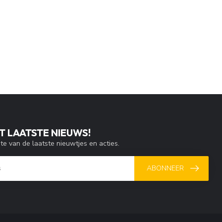
T LAATSTE NIEUWS!
gte van de laatste nieuwtjes en acties.
ABONNEER