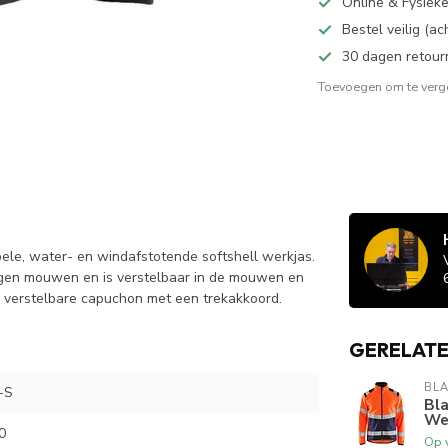
Online & Fysiek
Bestel veilig (a
30 dagen retour
Toevoegen om te verge
ele, water- en windafstotende softshell werkjas.
ogen mouwen en is verstelbaar in de mouwen en
n verstelbare capuchon met een trekakkoord.
GERELAT
BL
-S
Bla
We
0
Op 