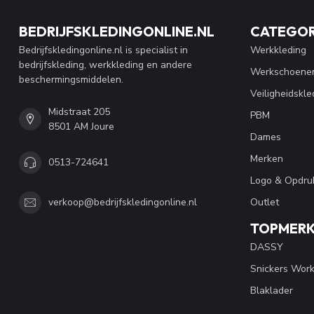
BEDRIJFSKLEDINGONLINE.NL
CATEGOR
Bedrijfskledingonline.nl is specialist in
Werkkleding
bedrijfskleding, werkkleding en andere
Werkschoene
beschermingsmiddelen.
Veiligheidskle
Midstraat 205
PBM
8501 AM Joure
Dames
Merken
0513-724641
Logo & Opdru
Outlet
verkoop@bedrijfskledingonline.nl
TOPMER
DASSY
Snickers Wor
Blaklader