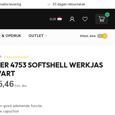
snelle levering
30 dagen retourneren
0
EUR
 & OPDRUK
OUTLET
€
Excl. btw
0 beoordelingen
ER 4753 SOFTSHELL WERKJAS
WART
5,46
Excl. btw
en goed ademende functie
re capuchon