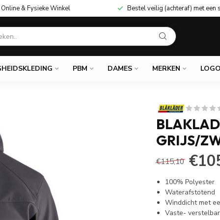
Online & Fysieke Winkel
Bestel veilig (achteraf) met een 
GHEIDSKLEDING
PBM
DAMES
MERKEN
LOGO
BLAKLAD
GRIJS/Z
€10
€115,10
100% Polyester
Waterafstotend
Winddicht met e
Vaste- verstelba