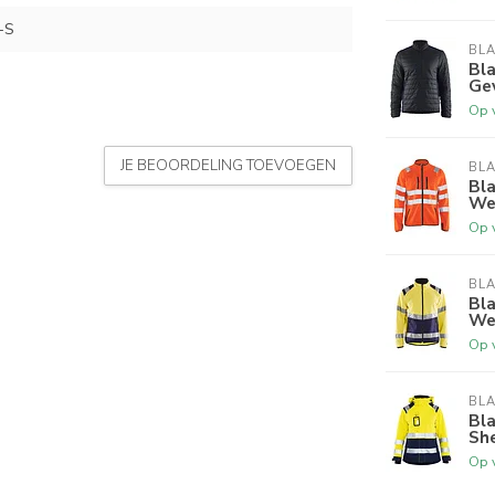
-S
BL
Bla
Ge
Op 
JE BEOORDELING TOEVOEGEN
BL
Bla
Wer
Op 
BL
Bla
We
Op 
BL
Bl
Sh
Op 