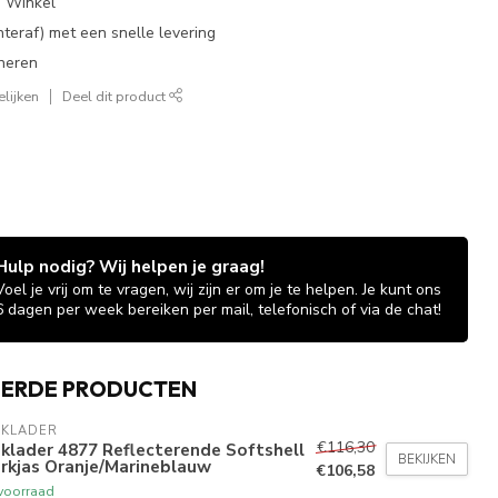
e Winkel
chteraf) met een snelle levering
neren
lijken
Deel dit product
Hulp nodig? Wij helpen je graag!
Voel je vrij om te vragen, wij zijn er om je te helpen. Je kunt ons
6 dagen per week bereiken per mail, telefonisch of via de chat!
EERDE PRODUCTEN
AKLADER
€116,30
klader 4877 Reflecterende Softshell
BEKIJKEN
rkjas Oranje/Marineblauw
€106,58
voorraad