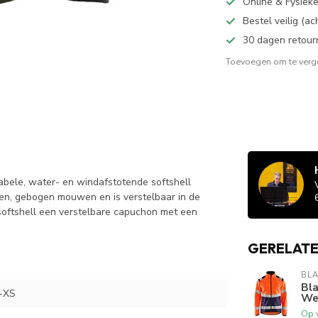
Online & Fysiek
Bestel veilig (a
30 dagen retour
Toevoegen om te verge
abele, water- en windafstotende softshell
ken, gebogen mouwen en is verstelbaar in de
softshell een verstelbare capuchon met een
GERELAT
BL
Bla
-XS
We
Op 