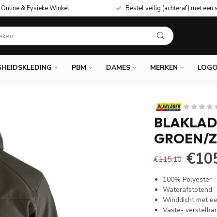
Online & Fysieke Winkel
Bestel veilig (achteraf) met een 
GHEIDSKLEDING
PBM
DAMES
MERKEN
LOGO
BLAKLAD
GROEN/
€10
€115,10
100% Polyester
Waterafstotend
Winddicht met e
Vaste- verstelba