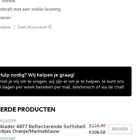
e Winkel
chteraf) met een snelle levering
neren
lijken
Deel dit product
Hulp nodig? Wij helpen je graag!
Voel je vrij om te vragen, wij zijn er om je te helpen. Je kunt ons
6 dagen per week bereiken per mail, telefonisch of via de chat!
EERDE PRODUCTEN
AKLADER
€116,30
klader 4877 Reflecterende Softshell
BEKIJKEN
rkjas Oranje/Marineblauw
€106,58
voorraad