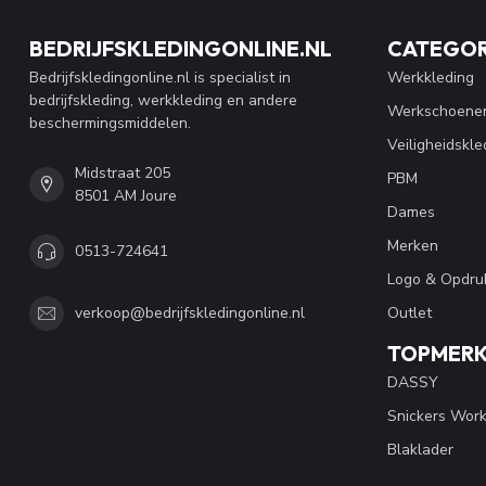
BEDRIJFSKLEDINGONLINE.NL
CATEGOR
Bedrijfskledingonline.nl is specialist in
Werkkleding
bedrijfskleding, werkkleding en andere
Werkschoene
beschermingsmiddelen.
Veiligheidskle
Midstraat 205
PBM
8501 AM Joure
Dames
Merken
0513-724641
Logo & Opdru
Outlet
verkoop@bedrijfskledingonline.nl
TOPMER
DASSY
Snickers Wor
Blaklader