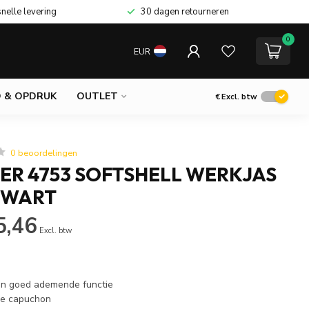
snelle levering
30 dagen retourneren
0
EUR
 & OPDRUK
OUTLET
€
Excl. btw
0 beoordelingen
ER 4753 SOFTSHELL WERKJAS
ZWART
5,46
Excl. btw
en goed ademende functie
re capuchon