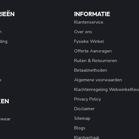
IEËN
INFORMATIE
Klantenservice
n
Over ons
ding
Fysieke Winkel
Offerte Aanvragen
Ruilen & Retourneren
Betaalmethoden
k
Algemene voorwaarden
Klachtenregeling WebwinkelKeu
Privacy Policy
KEN
Disclaimer
Sitemap
kwear
Blogs
Klantverhaal