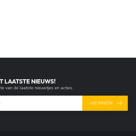
T LAATSTE NIEUWS!
gte van de laatste nieuwtjes en acties.
ABONNEER