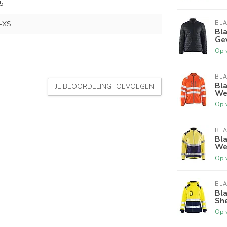
5
-XS
BL
Bla
Ge
Op 
BL
Bla
JE BEOORDELING TOEVOEGEN
Wer
Op 
BL
Bla
We
Op 
BL
Bl
Sh
Op 