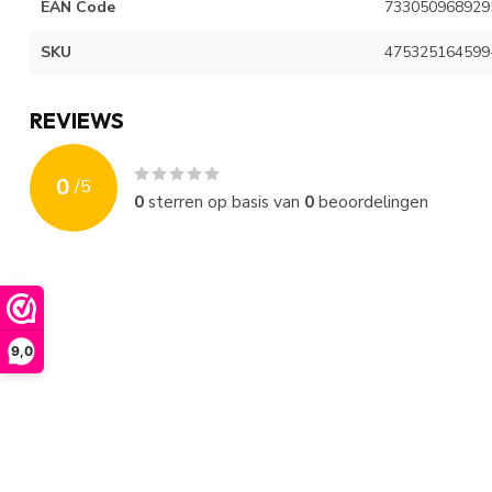
EAN Code
733050968929
SKU
475325164599
REVIEWS
0
/
5
0
sterren op basis van
0
beoordelingen
9,0