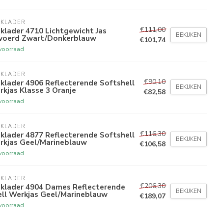
AKLADER
€111,00
klader 4710 Lichtgewicht Jas
BEKIJKEN
voerd Zwart/Donkerblauw
€101,74
voorraad
AKLADER
€90,10
klader 4906 Reflecterende Softshell
BEKIJKEN
kjas Klasse 3 Oranje
€82,58
voorraad
AKLADER
€116,30
klader 4877 Reflecterende Softshell
BEKIJKEN
rkjas Geel/Marineblauw
€106,58
voorraad
AKLADER
€206,30
aklader 4904 Dames Reflecterende
BEKIJKEN
ell Werkjas Geel/Marineblauw
€189,07
voorraad