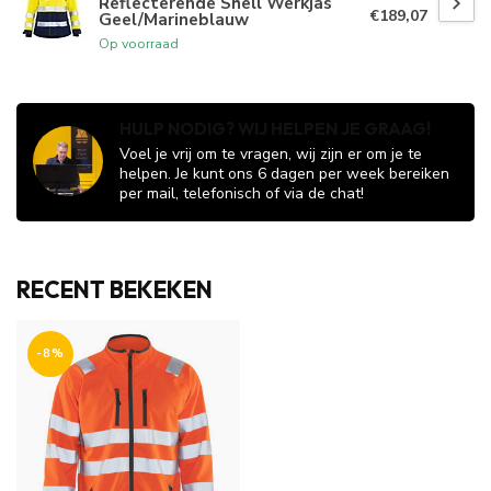
Reflecterende Shell Werkjas
€189,07
Geel/Marineblauw
Op voorraad
HULP NODIG? WIJ HELPEN JE GRAAG!
Voel je vrij om te vragen, wij zijn er om je te
helpen. Je kunt ons 6 dagen per week bereiken
per mail, telefonisch of via de chat!
RECENT BEKEKEN
-8%