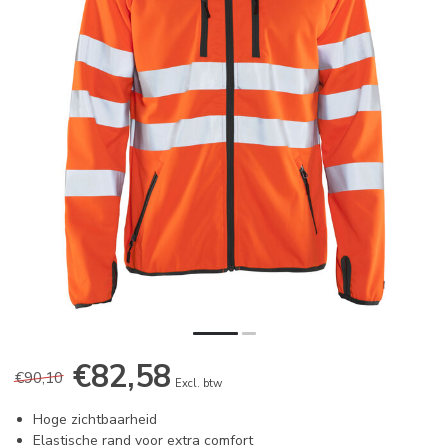
€82,58
€90,10
Excl. btw
Hoge zichtbaarheid
Elastische rand voor extra comfort