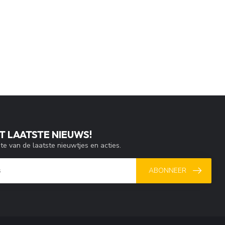
T LAATSTE NIEUWS!
gte van de laatste nieuwtjes en acties.
ABONNEER