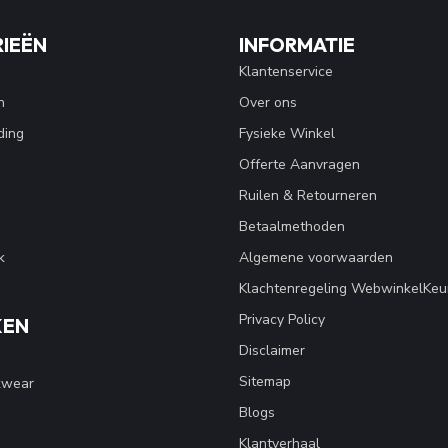
IEËN
INFORMATIE
Klantenservice
n
Over ons
ding
Fysieke Winkel
Offerte Aanvragen
Ruilen & Retourneren
Betaalmethoden
k
Algemene voorwaarden
Klachtenregeling WebwinkelKeu
Privacy Policy
KEN
Disclaimer
Sitemap
kwear
Blogs
Klantverhaal