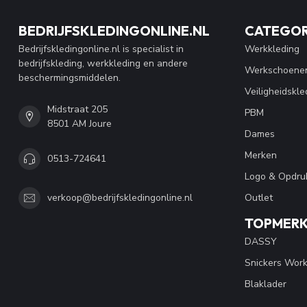
BEDRIJFSKLEDINGONLINE.NL
CATEGOR
Bedrijfskledingonline.nl is specialist in
Werkkleding
bedrijfskleding, werkkleding en andere
Werkschoene
beschermingsmiddelen.
Veiligheidskle
Midstraat 205
PBM
8501 AM Joure
Dames
Merken
0513-724641
Logo & Opdru
Outlet
verkoop@bedrijfskledingonline.nl
TOPMER
DASSY
Snickers Wor
Blaklader