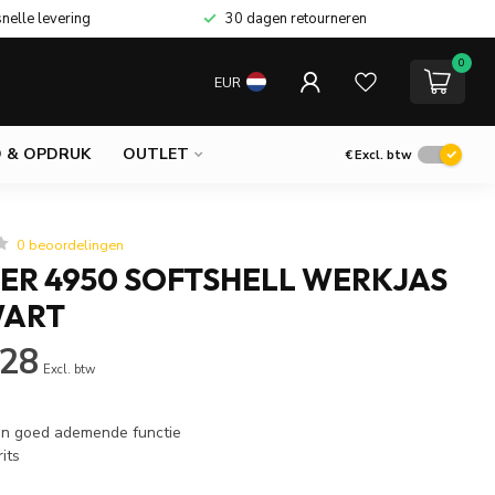
snelle levering
30 dagen retourneren
0
EUR
 & OPDRUK
OUTLET
€
Excl. btw
0 beoordelingen
ER 4950 SOFTSHELL WERKJAS
WART
,28
Excl. btw
en goed ademende functie
its