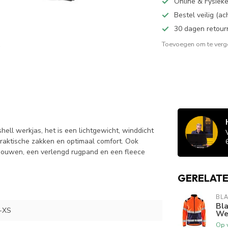
Online & Fysiek
Bestel veilig (a
30 dagen retour
Toevoegen om te verge
hell werkjas, het is een lichtgewicht, winddicht
praktische zakken en optimaal comfort. Ook
 mouwen, een verlengd rugpand en een fleece
GERELAT
BL
Bla
-XS
We
Op 