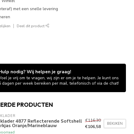
e Winkel
chteraf) met een snelle levering
neren
lijken
Deel dit product
Hulp nodig? Wij helpen je graag!
Voel je vrij om te vragen, wij zijn er om je te helpen. Je kunt ons
6 dagen per week bereiken per mail, telefonisch of via de chat!
EERDE PRODUCTEN
AKLADER
€116,30
klader 4877 Reflecterende Softshell
BEKIJKEN
rkjas Oranje/Marineblauw
€106,58
voorraad