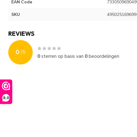
EAN Code
733050969049
SKU
495025169699
REVIEWS
0
/
5
0
sterren op basis van
0
beoordelingen
9,0