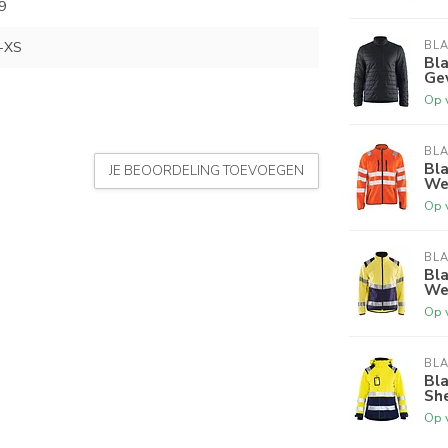
9
-XS
BL
Bla
Ge
Op 
BL
Bla
JE BEOORDELING TOEVOEGEN
Wer
Op 
BL
Bla
We
Op 
BL
Bl
Sh
Op 