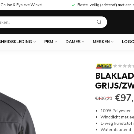
Online & Fysieke Winkel
Bestel veilig (achteraf) met een 
GHEIDSKLEDING
PBM
DAMES
MERKEN
LOGO
BLAKLAD
GRIJS/Z
€97
€106,20
100% Polyester
Winddicht met e
1-weg kunststof r
Waterafstotend