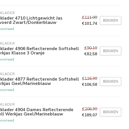
AKLADER
€111,00
klader 4710 Lichtgewicht Jas
BEKIJKEN
voerd Zwart/Donkerblauw
€101,74
voorraad
AKLADER
€90,10
klader 4906 Reflecterende Softshell
BEKIJKEN
kjas Klasse 3 Oranje
€82,58
voorraad
AKLADER
€116,30
klader 4877 Reflecterende Softshell
BEKIJKEN
rkjas Geel/Marineblauw
€106,58
voorraad
AKLADER
€206,30
aklader 4904 Dames Reflecterende
BEKIJKEN
ell Werkjas Geel/Marineblauw
€189,07
voorraad