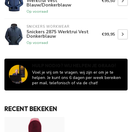
Werktrui Vest
€95,50
Blauw/Donkerblauw
Op voorraad
SNICKERS WORKWEAR
Snickers 2875 Werktrui Vest
€99,95
Donkerblauw
Op voorraad
HULP NODIG? WIJ HELPEN JE GRAAG!
Voel je vrij om te vragen, wij zijn er om je te
helpen. Je kunt ons 6 dagen per week bereiken
per mail, telefonisch of via de chat!
RECENT BEKEKEN