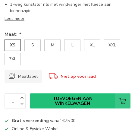
1-weg kunststof rits met windvanger met fleece aan
binnenzijde
Lees meer
Maat:
*
XS
S
M
L
XL
XXL
3XL
Maattabel
Niet op voorraad
TOEVOEGEN AAN
WINKELWAGEN
Gratis verzending
vanaf
€75,00
Online & Fysieke Winkel