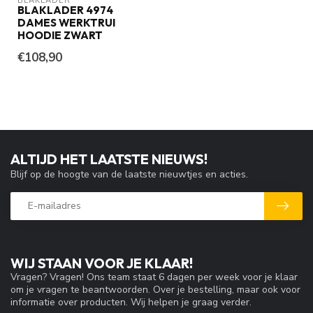
BLAKLADER
BLAKLADER 4974
DAMES WERKTRUI
HOODIE ZWART
€108,90
ALTIJD HET LAATSTE NIEUWS!
Blijf op de hoogte van de laatste nieuwtjes en acties.
WIJ STAAN VOOR JE KLAAR!
Vragen? Vragen! Ons team staat 6 dagen per week voor je klaar
om je vragen te beantwoorden. Over je bestelling, maar ook voor
informatie over producten. Wij helpen je graag verder.