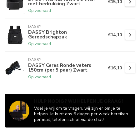
€15,10
met bedrukking Zwart
Op voorraad
DASSY
DASSY Brighton
€14,10
Gereedschapzak
Op voorraad
DASSY
DASSY Ceres Ronde veters
€16,10
150cm (per 5 paar) Zwart
Op voorraad
HULP NODIG? WIJ HELPEN JE GRAAG!
Voel je vrij om te vragen, wij zijn er om je te
helpen. Je kunt ons 6 dagen per week bereiken
per mail, telefonisch of via de chat!