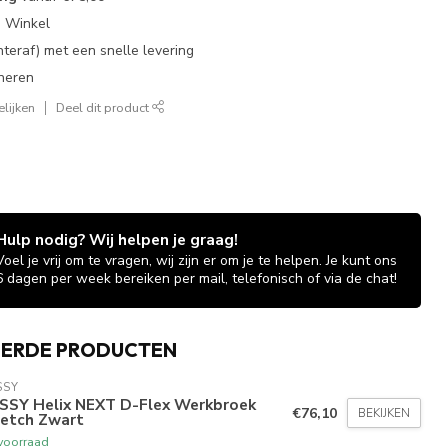
e Winkel
chteraf) met een snelle levering
neren
lijken
Deel dit product
Hulp nodig? Wij helpen je graag!
Voel je vrij om te vragen, wij zijn er om je te helpen. Je kunt ons
6 dagen per week bereiken per mail, telefonisch of via de chat!
EERDE PRODUCTEN
SSY
SSY Helix NEXT D-Flex Werkbroek
€76,10
BEKIJKEN
retch Zwart
voorraad