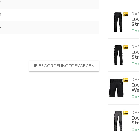
M
DA
1
DA
St
M
Op 
DA
DA
St
Op 
JE BEOORDELING TOEVOEGEN
DA
DA
We
Op 
DA
DA
Str
Op 