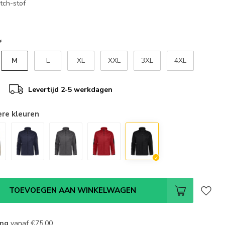
tch-stof
*
M
L
XL
XXL
3XL
4XL
Levertijd 2-5 werkdagen
ere kleuren
TOEVOEGEN AAN WINKELWAGEN
ing
vanaf
€75,00