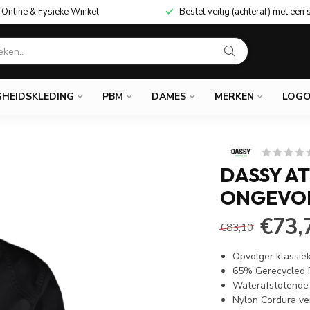
Online & Fysieke Winkel
Bestel veilig (achteraf) met een 
GHEIDSKLEDING
PBM
DAMES
MERKEN
LOGO
DASSY A
ONGEVOE
€73,
€83,10
Opvolger klassie
65% Gerecycled 
Waterafstotende 
Nylon Cordura ve