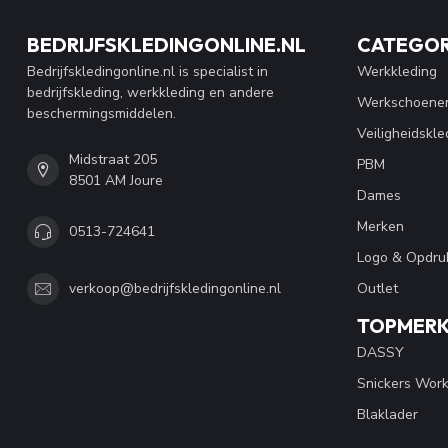
BEDRIJFSKLEDINGONLINE.NL
CATEGOR
Bedrijfskledingonline.nl is specialist in
Werkkleding
bedrijfskleding, werkkleding en andere
Werkschoene
beschermingsmiddelen.
Veiligheidskle
Midstraat 205
PBM
8501 AM Joure
Dames
Merken
0513-724641
Logo & Opdru
Outlet
verkoop@bedrijfskledingonline.nl
TOPMER
DASSY
Snickers Wor
Blaklader