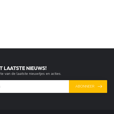
T LAATSTE NIEUWS!
gte van de laatste nieuwtjes en acties.
ABONNEER