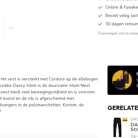
Online & Fysiek
Bestel veilig (a
30 dagen retour
Toevoegen om te verge
t vest is versterkt met Cordura op de ellebogen
lassieke Dassy Atom is de duurzame Atom Next
est biedt veel bewegingsvrijheid en is voorzien
ch koord en de rits is afgeschermd met
ndvangers in de polsmanchetten. Kortom, de
GERELAT
!
DA
DA
St
Op 