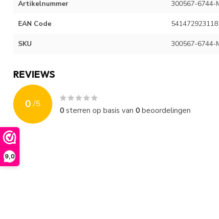
Artikelnummer
300567-6744-
EAN Code
541472923118
SKU
300567-6744-
REVIEWS
0
/
5
0
sterren op basis van
0
beoordelingen
9,0