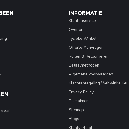
IEËN
INFORMATIE
Klantenservice
n
Over ons
ding
Fysieke Winkel
Offerte Aanvragen
Ruilen & Retourneren
Betaalmethoden
k
Algemene voorwaarden
Klachtenregeling WebwinkelKeu
Privacy Policy
KEN
Disclaimer
Sitemap
kwear
Blogs
Klantverhaal