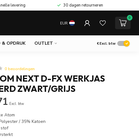
snelle levering
30 dagen retourneren
0
EUR
 & OPDRUK
OUTLET
€
Excl. btw
0 beoordelingen
TOM NEXT D-FX WERKJAS
RD ZWART/GRIJS
71
Excl. btw
ke Atom
Polyester / 35% Katoen
stof
rsterkt