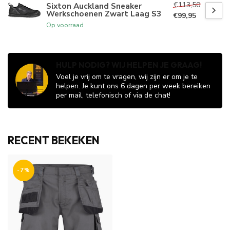
€113,50
Sixton Auckland Sneaker
Werkschoenen Zwart Laag S3
€99,95
Op voorraad
HULP NODIG? WIJ HELPEN JE GRAAG!
Voel je vrij om te vragen, wij zijn er om je te
helpen. Je kunt ons 6 dagen per week bereiken
per mail, telefonisch of via de chat!
RECENT BEKEKEN
-7%