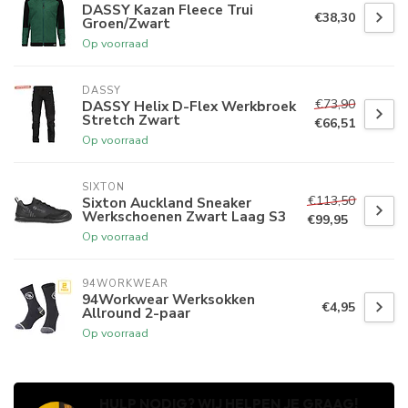
DASSY Kazan Fleece Trui
€38,30
Groen/Zwart
Op voorraad
DASSY
€73,90
DASSY Helix D-Flex Werkbroek
Stretch Zwart
€66,51
Op voorraad
SIXTON
€113,50
Sixton Auckland Sneaker
Werkschoenen Zwart Laag S3
€99,95
Op voorraad
94WORKWEAR
94Workwear Werksokken
€4,95
Allround 2-paar
Op voorraad
HULP NODIG? WIJ HELPEN JE GRAAG!