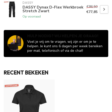
DASSY
€86,50
DASSY Dynax D-Flex Werkbroek
Stretch Zwart
€77,85
Op voorraad
HULP NODIG? WIJ HELPEN JE GRAAG!
Voel je vrij om te vragen, wij zijn er om je te
helpen. Je kunt ons 6 dagen per week bereiken
per mail, telefonisch of via de chat!
RECENT BEKEKEN