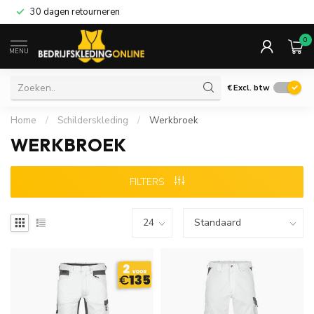
30 dagen retourneren
0
MENU
€
Excl. btw
Home
/
Schilderskleding
/
Werkbroek
WERKBROEK
FILTERS