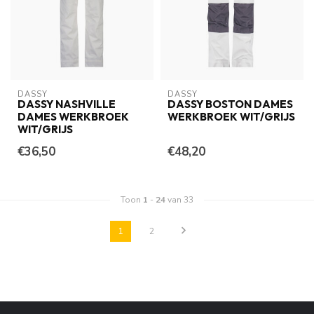
DASSY
DASSY
DASSY NASHVILLE
DASSY BOSTON DAMES
DAMES WERKBROEK
WERKBROEK WIT/GRIJS
WIT/GRIJS
€36,50
€48,20
Toon
1
-
24
van 33
1
2