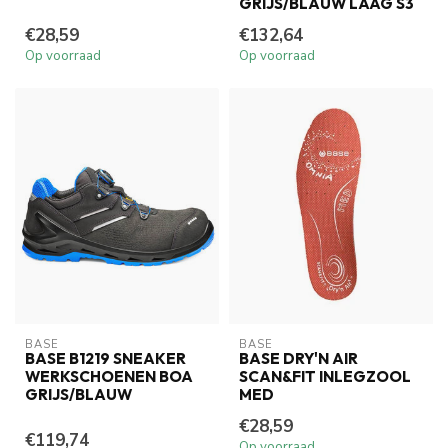
GRIJS/BLAUW LAAG S3
€28,59
€132,64
Op voorraad
Op voorraad
BASE
BASE
BASE B1219 SNEAKER
BASE DRY'N AIR
WERKSCHOENEN BOA
SCAN&FIT INLEGZOOL
GRIJS/BLAUW
MED
€28,59
€119,74
Op voorraad