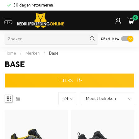
30 dagen retourneren
0
MENU
€
Excl. btw
Home
/
Merken
/
Base
BASE
FILTERS