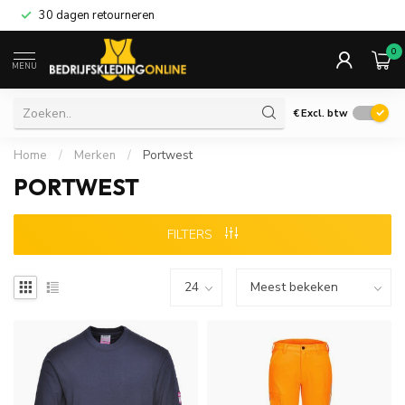
30 dagen retourneren
0
MENU
€
Excl. btw
Home
/
Merken
/
Portwest
PORTWEST
FILTERS