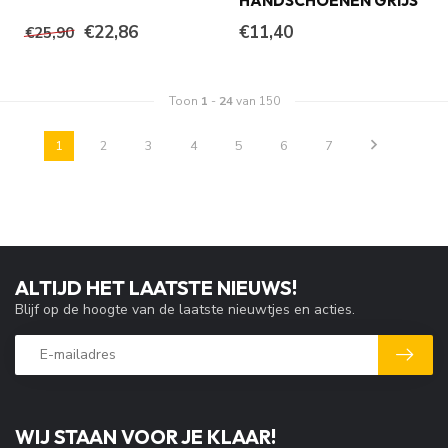
HANDSCHOENEN GRIJS
€22,86
€11,40
€25,90
Toon
1
-
24
van 150
1
2
3
4
5
6
7
ALTIJD HET LAATSTE NIEUWS!
Blijf op de hoogte van de laatste nieuwtjes en acties.
WIJ STAAN VOOR JE KLAAR!