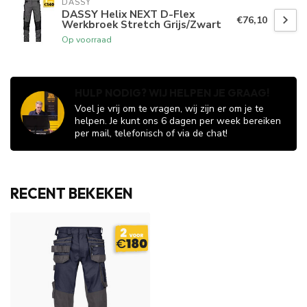
DASSY
DASSY Helix NEXT D-Flex
€76,10
Werkbroek Stretch Grijs/Zwart
Op voorraad
HULP NODIG? WIJ HELPEN JE GRAAG!
Voel je vrij om te vragen, wij zijn er om je te
helpen. Je kunt ons 6 dagen per week bereiken
per mail, telefonisch of via de chat!
RECENT BEKEKEN