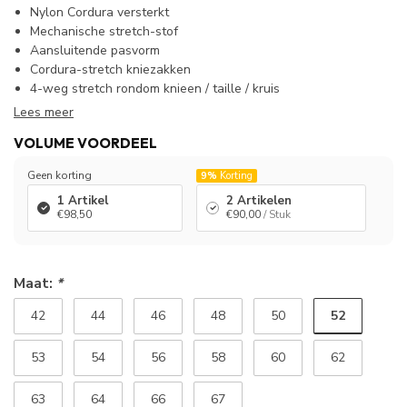
Nylon Cordura versterkt
Mechanische stretch-stof
Aansluitende pasvorm
Cordura-stretch kniezakken
4-weg stretch rondom knieen / taille / kruis
Lees meer
VOLUME VOORDEEL
Geen korting
9%
Korting
1 Artikel
2 Artikelen
€98,50
€90,00
/ Stuk
Maat:
*
52
42
44
46
48
50
53
54
56
58
60
62
63
64
66
67