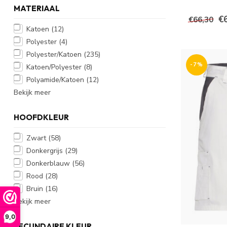
MATERIAAL
€
€66,30
Katoen
(12)
Polyester
(4)
Polyester/Katoen
(235)
-7%
Katoen/Polyester
(8)
Polyamide/Katoen
(12)
Bekijk meer
HOOFDKLEUR
Zwart
(58)
Donkergrijs
(29)
Donkerblauw
(56)
Rood
(28)
Bruin
(16)
Bekijk meer
9,0
SECUNDAIRE KLEUR