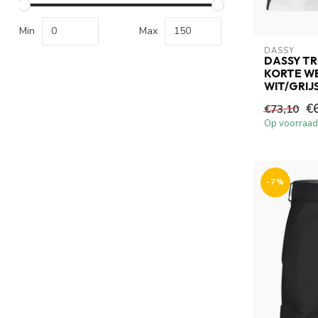
Min
Max
DASSY
DASSY TR
KORTE W
WIT/GRIJ
€
€73,10
Op voorraad
-7%