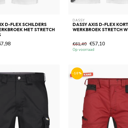
DASSY
IX D-FLEX SCHILDERS
DASSY AXIS D-FLEX KOR
ERKBROEK MET STRETCH
WERKBROEK STRETCH WI
S
67,98
€57,10
€61,40
Op voorraad
-10%