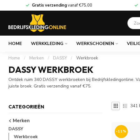
Gratis verzending
vanaf
€75,00
HOME
WERKKLEDING
WERKSCHOENEN
VEILI
Home
/
Merken
/
DASSY
/
Werkbroek
DASSY WERKBROEK
Ontdek ruim 340 DASSY werkbroeken bij Bedrijfskledingonline. Va
juiste broek. Gratis verzending vanaf €75.
341
CATEGORIEËN
Merken
DASSY
-11%
Werkbroek