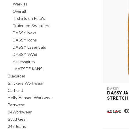
Werkjas
Overall
T-shirts en Polo's
Truien en Sweaters
DASSY Next
DASSY Icons
DASSY Essentials
DASSY ViVid
Accessoires
LAATSTE KANS!
Blaklader
Snickers Workwear
DASSY
Carhartt
DASSY J
Helly Hansen Workwear
STRETCH
Portwest
€
€91,90
94Workwear
Solid Gear
247 Jeans