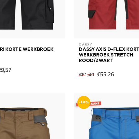
DASSY
ARI KORTE WERKBROEK
DASSY AXIS D-FLEX KOR
WERKBROEK STRETCH
ROOD/ZWART
29,57
€55,26
€61,40
-10%