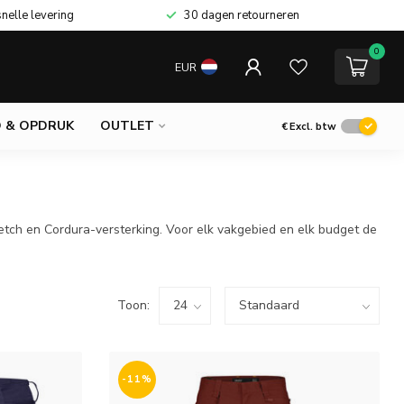
snelle levering
30 dagen retourneren
0
EUR
 & OPDRUK
OUTLET
€
Excl. btw
etch en Cordura-versterking. Voor elk vakgebied en elk budget de
Toon:
-11%