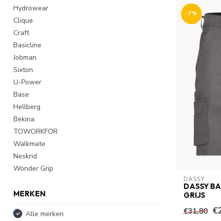
Hydrowear
-7%
Clique
Craft
Basicline
Jobman
Sixton
U-Power
Base
Hellberg
Bekina
TOWORKFOR
Walkmate
Neskrid
Wonder Grip
DASSY
DASSY B
MERKEN
GRIJS
€
€31,80
Alle merken