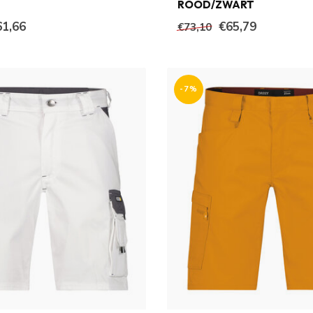
ROOD/ZWART
61,66
€65,79
€73,10
-7%