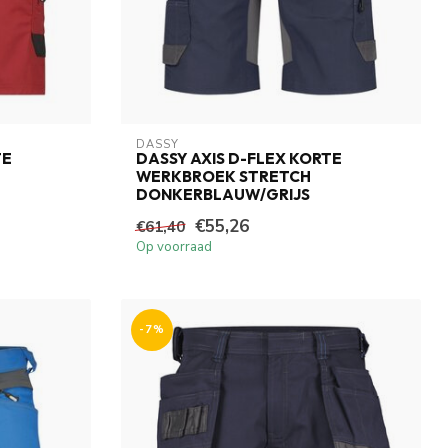
DASSY
TE
DASSY AXIS D-FLEX KORTE
WERKBROEK STRETCH
DONKERBLAUW/GRIJS
€55,26
€61,40
Op voorraad
-7%