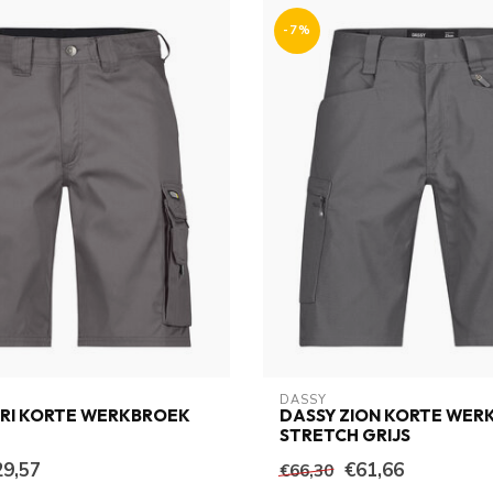
-7%
DASSY
ARI KORTE WERKBROEK
DASSY ZION KORTE WER
STRETCH GRIJS
29,57
€61,66
€66,30