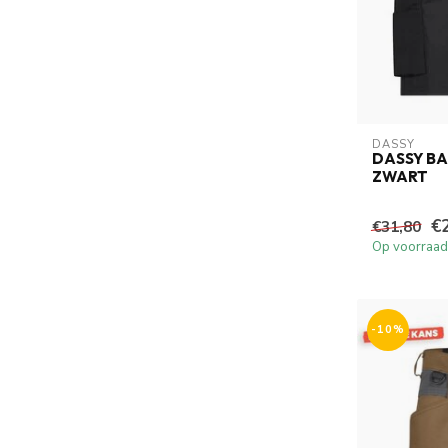
DASSY
DASSY B
ZWART
€
€31,80
Op voorraad
-10%