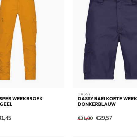
DASSY
ASPER WERKBROEK
DASSY BARI KORTE WER
 GEEL
DONKERBLAUW
81,45
€29,57
€31,80