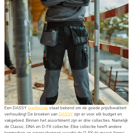
Een DASSY
werkbroek
staat bekend om de goede prijs/kwaltieit
verhouding! De broeken van
DASSY
zijn er voor elk budget en
vakgebied. Binnen het assortiment zijn er drie collecties. Namelijk
de Classic, DNA en D-FX collectie. Elke collectie heeft andere
kenmerken en eigenschappen waarbij de D-FX de meest ‘hippe’