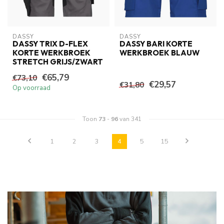
DASSY
DASSY
DASSY TRIX D-FLEX
DASSY BARI KORTE
KORTE WERKBROEK
WERKBROEK BLAUW
STRETCH GRIJS/ZWART
€65,79
€73,10
€29,57
€31,80
Op voorraad
Toon
73
-
96
van 341
1
2
3
4
5
15