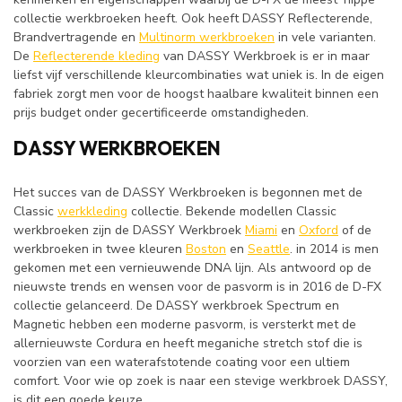
collectie werkbroeken heeft. Ook heeft DASSY Reflecterende,
Brandvertragende en
Multinorm werkbroeken
in vele varianten.
De
Reflecterende kleding
van DASSY Werkbroek is er in maar
liefst vijf verschillende kleurcombinaties wat uniek is. In de eigen
fabriek zorgt men voor de hoogst haalbare kwaliteit binnen een
prijs budget onder gecertificeerde omstandigheden.
DASSY WERKBROEKEN
Het succes van de DASSY Werkbroeken is begonnen met de
Classic
werkkleding
collectie. Bekende modellen Classic
werkbroeken zijn de DASSY Werkbroek
Miami
en
Oxford
of de
werkbroeken in twee kleuren
Boston
en
Seattle
. in 2014 is men
gekomen met een vernieuwende DNA lijn. Als antwoord op de
nieuwste trends en wensen voor de pasvorm is in 2016 de D-FX
collectie gelanceerd. De DASSY werkbroek Spectrum en
Magnetic hebben een moderne pasvorm, is versterkt met de
allernieuwste Cordura en heeft meganiche stretch stof die is
voorzien van een waterafstotende coating voor een ultiem
comfort. Voor wie op zoek is naar een stevige werkbroek DASSY,
is dit een goede keuze.