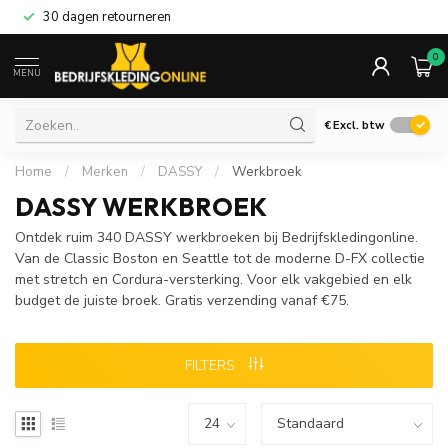
30 dagen retourneren
0
MENU
€
Excl. btw
Home
/
Merken
/
DASSY
/
Werkbroek
DASSY WERKBROEK
Ontdek ruim 340 DASSY werkbroeken bij Bedrijfskledingonline.
Van de Classic Boston en Seattle tot de moderne D-FX collectie
met stretch en Cordura-versterking. Voor elk vakgebied en elk
budget de juiste broek. Gratis verzending vanaf €75.
FILTERS