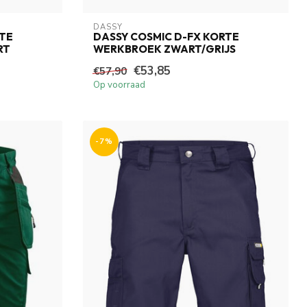
DASSY
RTE
DASSY COSMIC D-FX KORTE
RT
WERKBROEK ZWART/GRIJS
€53,85
€57,90
Op voorraad
-7%