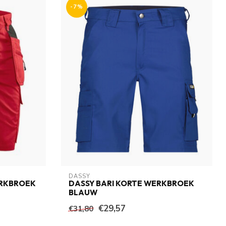
-7%
DASSY
ERKBROEK
DASSY BARI KORTE WERKBROEK
BLAUW
€29,57
€31,80