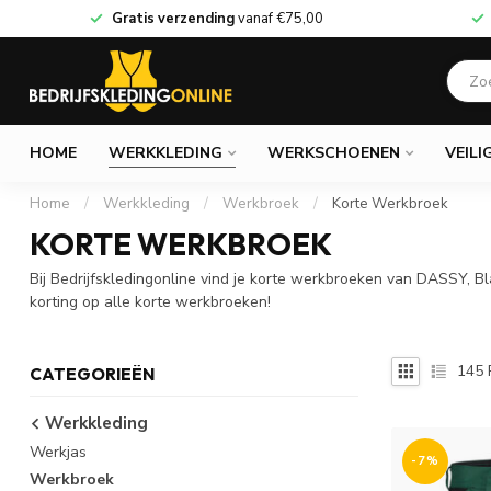
Gratis verzending
vanaf
€75,00
HOME
WERKKLEDING
WERKSCHOENEN
VEILI
Home
/
Werkkleding
/
Werkbroek
/
Korte Werkbroek
KORTE WERKBROEK
Bij Bedrijfskledingonline vind je korte werkbroeken van DASSY, 
korting op alle korte werkbroeken!
145
CATEGORIEËN
Werkkleding
Werkjas
-7%
Werkbroek