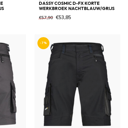
TE
DASSY COSMIC D-FX KORTE
JS
WERKBROEK NACHTBLAUW/GRIJS
€53,85
€57,90
-7%