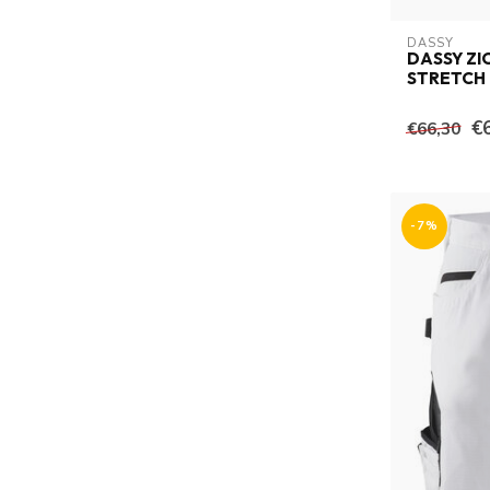
DASSY
DASSY Z
STRETCH
€
€66,30
-7%