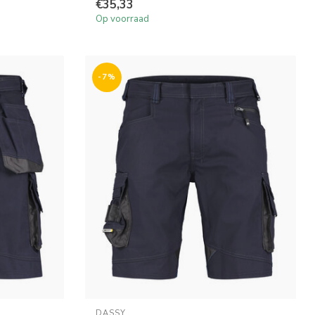
€35,33
Op voorraad
-7%
DASSY