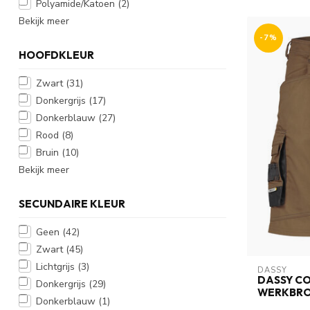
Polyamide/Katoen
(2)
Bekijk meer
-7%
HOOFDKLEUR
Zwart
(31)
Donkergrijs
(17)
Donkerblauw
(27)
Rood
(8)
Bruin
(10)
Bekijk meer
SECUNDAIRE KLEUR
Geen
(42)
Zwart
(45)
Lichtgrijs
(3)
DASSY
DASSY CO
Donkergrijs
(29)
WERKBROE
Donkerblauw
(1)