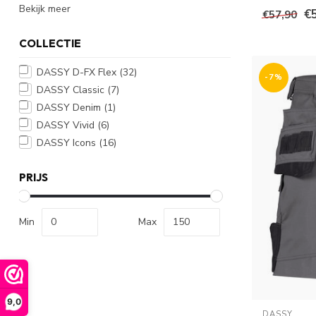
Bekijk meer
€
€57,90
COLLECTIE
DASSY D-FX Flex
(32)
-7%
DASSY Classic
(7)
DASSY Denim
(1)
DASSY Vivid
(6)
DASSY Icons
(16)
PRIJS
Min
Max
9,0
DASSY