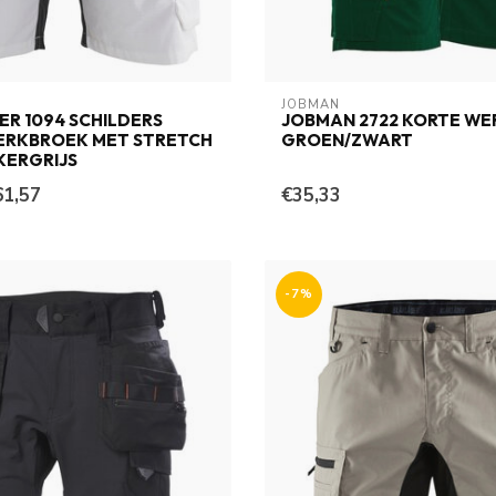
JOBMAN
R 1094 SCHILDERS
JOBMAN 2722 KORTE W
ERKBROEK MET STRETCH
GROEN/ZWART
KERGRIJS
61,57
€35,33
-7%