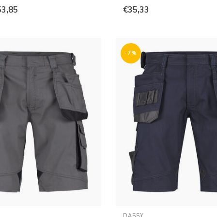
53,85
€35,33
-7%
DASSY