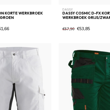
DASSY
ION KORTE WERKBROEK
DASSY COSMIC D-FX KO
 GROEN
WERKBROEK GRIJS/ZWA
61,66
€53,85
€57,90