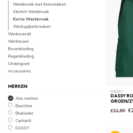
Werkbroek met Kniestukken
Stretch Werkbroek
Korte Werkbroek
Werkspijkerbroeken
Werkoverall
Werktruien
Bovenkleding
Regenkleding
Ondergoed
Accessoires
MERKEN
DASSY
DASSY R
Alle merken
GROEN/Z
Basicline
€
€31,80
Blaklader
Carhartt
DASSY