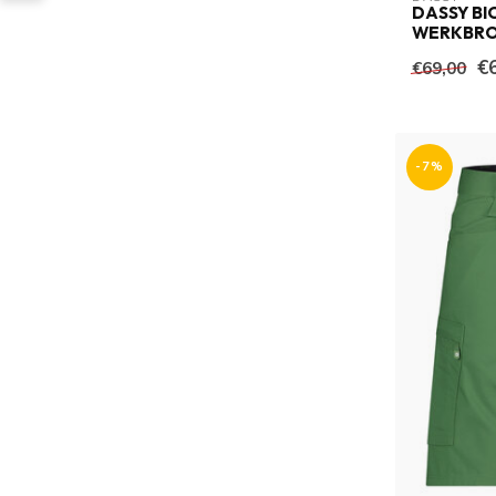
DASSY BI
WERKBRO
€
€69,00
-7%