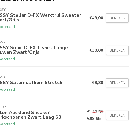
SSY
SSY Stellar D-FX Werktrui Sweater
€49,00
BEKIJKEN
rt/Grijs
voorraad
SSY
SSY Sonic D-FX T-shirt Lange
€30,00
BEKIJKEN
uwen Zwart/Grijs
voorraad
SSY
SSY Saturnus Riem Stretch
€8,80
BEKIJKEN
voorraad
TON
€113,50
xton Auckland Sneaker
BEKIJKEN
rkschoenen Zwart Laag S3
€99,95
voorraad