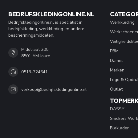
BEDRIJFSKLEDINGONLINE.NL
CATEGOR
Bedrijfskledingonline.nl is specialist in
Werkkleding
bedrijfskleding, werkkleding en andere
Werkschoene
beschermingsmiddelen.
Veiligheidskle
Midstraat 205
PBM
8501 AM Joure
Dames
Merken
0513-724641
Logo & Opdru
Outlet
verkoop@bedrijfskledingonline.nl
TOPMER
DASSY
Snickers Wor
Blaklader