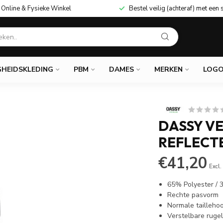
Online & Fysieke Winkel
Bestel veilig (achteraf) met een 
GHEIDSKLEDING
PBM
DAMES
MERKEN
LOGO
DASSY V
REFLECT
€41,20
Excl.
65% Polyester /
Rechte pasvorm
Normale tailleho
Verstelbare rugel