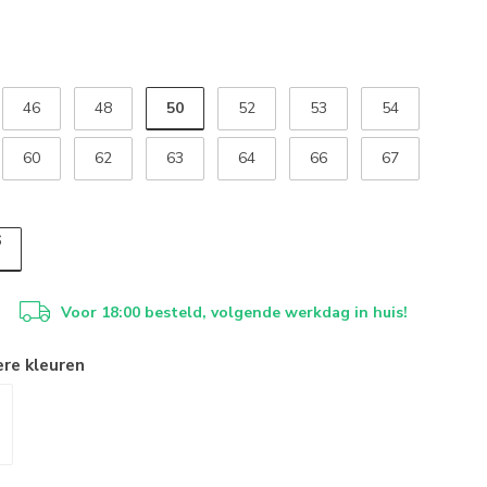
50
46
48
52
53
54
60
62
63
64
66
67
6
Voor 18:00 besteld, volgende werkdag in huis!
ere kleuren