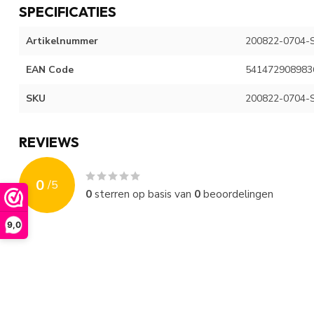
SPECIFICATIES
Artikelnummer
200822-0704-
EAN Code
541472908983
SKU
200822-0704-
REVIEWS
0
/
5
0
sterren op basis van
0
beoordelingen
9,0