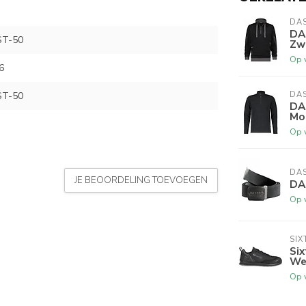
DA
DA
ST-50
Zwa
Op 
6
ST-50
DA
DA
Mo
Op 
DA
JE BEOORDELING TOEVOEGEN
DA
Op 
SIX
Si
We
Op 