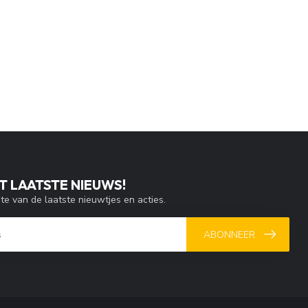
T LAATSTE NIEUWS!
gte van de laatste nieuwtjes en acties.
ABONNEER