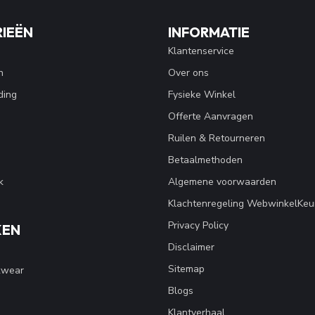
IEËN
INFORMATIE
Klantenservice
n
Over ons
ding
Fysieke Winkel
Offerte Aanvragen
Ruilen & Retourneren
Betaalmethoden
k
Algemene voorwaarden
Klachtenregeling WebwinkelKeu
Privacy Policy
KEN
Disclaimer
Sitemap
kwear
Blogs
Klantverhaal