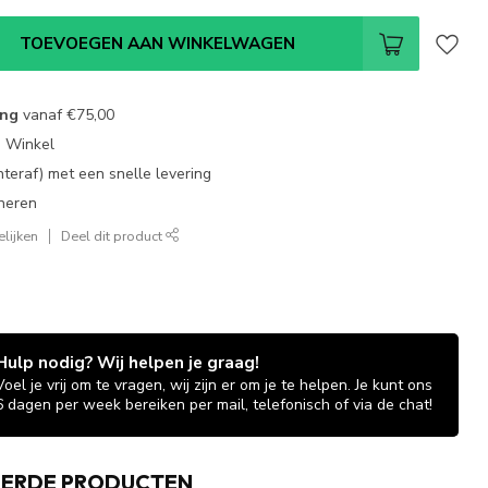
TOEVOEGEN AAN WINKELWAGEN
ing
vanaf
€75,00
e Winkel
chteraf) met een snelle levering
neren
lijken
Deel dit product
Hulp nodig? Wij helpen je graag!
Voel je vrij om te vragen, wij zijn er om je te helpen. Je kunt ons
6 dagen per week bereiken per mail, telefonisch of via de chat!
EERDE PRODUCTEN