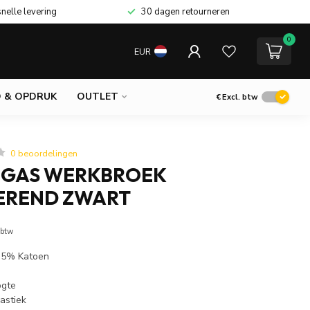
snelle levering
30 dagen retourneren
0
EUR
 & OPDRUK
OUTLET
€
Excl. btw
0 beoordelingen
EGAS WERKBROEK
EREND ZWART
 btw
 35% Katoen
ogte
astiek