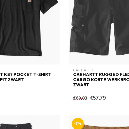
CARHARTT
 K87 POCKET T-SHIRT
CARHARTT RUGGED FLEX
FIT ZWART
CARGO KORTE WERKBR
ZWART
€57,79
€60,83
-5%