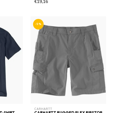
€19,16
-5%
CARHARTT
T-SHIRT
CARHARTT RUGGED FLEX RIPSTOP