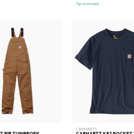
Op voorraad
CARHARTT
 BIB TUINBROEK
CARHARTT K87 POCKET 