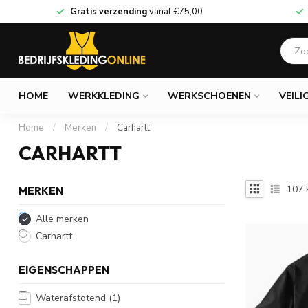
Gratis verzending
vanaf
€75,00
HOME
WERKKLEDING
WERKSCHOENEN
VEILI
Home
/
Merken
/
Carhartt
CARHARTT
107
MERKEN
Alle merken
Carhartt
EIGENSCHAPPEN
Waterafstotend
(1)